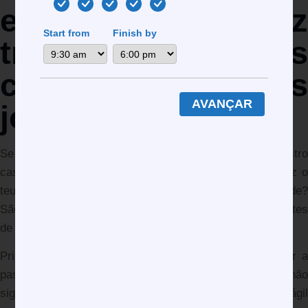
engodo que faz
Start from
Finish by
tremer até o mais
cético dos
AVANÇAR
jogadores
Se tem 1 hora para perder dinheiro, o “bonus de cadastro
cassino bet” aparece como o primeiro obstáculo que faz o
teu coração bater duas vezes mais rápido. Mas a verdade?
São 3 passos simples que a casa espera que sigas antes
de te deixarem respirar.
Primeiro, o registo. 2 cliques – inserir o e‑mail, definir a
password – e já tens 10 € “gift” na conta. Porque “gift” não
significa caridade, mas um ponto de partida tão frágil