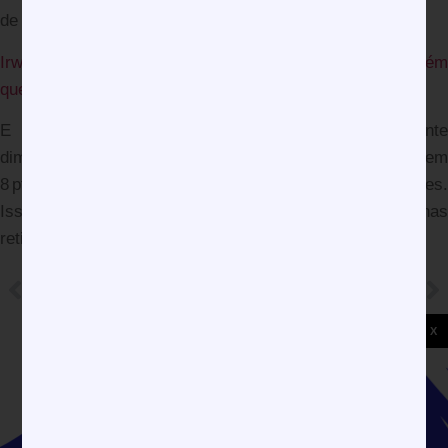
de arrancar.
Irwin ficha grátis bónus Portugal: o truque sujo que ninguém
quer admitir
E olha só, ainda tem aquele detalhe irritante: a fonte
diminuta dos termos e condições, que parece escrita em
8 pt, quase impossível de ler em telas de smartphones.
Isso me deixa mais irritado do que o atraso de 48 h nas
retiradas de alguns operadores.
ANTERIOR
PRÓXIMO
Como transformar o ponto banco do bacará numa máquina de dinheiro (sem ilusões)
Os “melhores casinos de roleta europeia online” já não são segredo para quem conhece o jogo sujo
Email
WhatsApp
LinkedIn
X