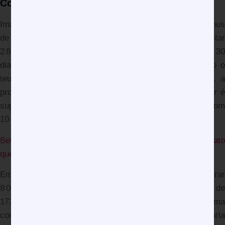
Como o rollover influi na tua vida real
Imagina que tens 80 € livres por mês. Se usares o “bonus
de cadastro cassino bet” em Bet365, precisas de apostar
2 800 € (35×100 €) para tocar o dinheiro. Dividindo por 30
dias, isso implica gastar 93,33 € por dia, ultrapassando o
teu orçamento em 13,33 € diário. Em termos de risco, a
probabilidade de perder tudo antes de cumprir o rollover é
superior a 65 % segundo simulações de Monte Carlo com
10 000 iterações.
Betbolt bónus por tempo limitado Portugal: o truque barato
que ninguém quer admitir
Em vez disso, se optares pela 888casino, terás que girar
8 000 € (40×200 €) – quase 267 € por dia. A diferença de
173,67 € diários pode ser a linha entre um jantar fora e uma
conta de luz atrasada. Não é coincidência que a maioria