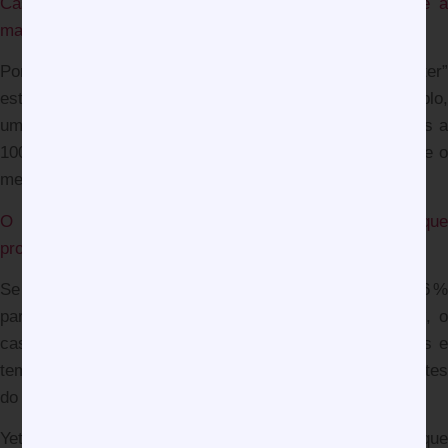
Casino sem licença levantamento rápido: a ilusão que a
maioria paga a conta
Porque a verdadeira diferença entre “pagar” e “prometer”
está nos termos de uso que raramente lemos. Por exemplo,
uma cláusula que diz “os ganhos de bónus são limitados a
100 € por mês” impede que um jogador de alto risco use o
mesmo bónus repetidamente.
O “jogo de cassino capetinha” não é a panaceia que
prometem os anúncios baratos
Se calcularmos a taxa de retorno (RTP) média de 96 %
para slots populares, percebemos que, a cada 1 000 €, o
casino retém 40 €. Agora, multiplique isso por 12 meses e
tem 480 € de lucro garantido por jogador fiel, mesmo antes
do rollover.
Yet the marketing teams still insist that o “cassino que