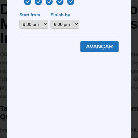
Desmascarando o
Start from
Finish by
Mito dos Lucros
Instantâneos
AVANÇAR
Quando 2,5 milhões de euros desaparecem da sua conta
em menos de 30 segundos, a primeira coisa que percebe
não é a velocidade da perda, mas a promessa vazia de um
“gift” que se revelou mais barata que um latte diário. O
problema não está nos slots, está na ilusão de que alguma
casa de apostas realmente paga sem condições ocultas.
Taxas Ocultas: O Cálculo que Ninguém
Quer Fazer
Imagine que o Betano ofereça um bónus de 100% até 200 €,