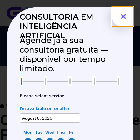
CONSULTORIA EM
INTELIGÊNCIA
ARTIFICIAL​
Agende já a sua
consultoria gratuita —
disponível por tempo
limitado.
Voltar
Please select service:
May 17, 2026
I'm available on or after
O Cassino que
Paga:
Mon
Tue
Wed
Thu
Fri