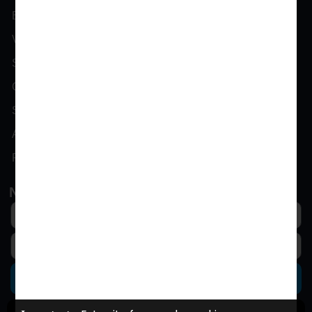
BDR - Prospecção
Venda
Suporte ao cliente
CS - Customer Success
Social Media
Artigo de Blog com SEO
Personalizado
Newsletter
Registar
Redes Sociais