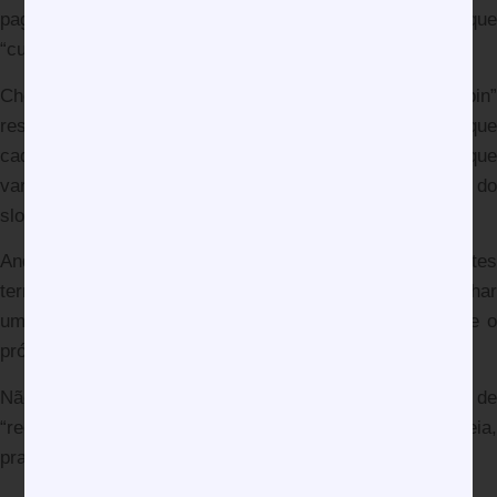
paga” existe, porque a palavra paga ainda soa melhor que
“custa”.
Chegou a hora de parar de acreditar que um “free spin”
resolve todos os problemas financeiros. A realidade é que
cada “free spin” tem um valor de expectativa negativa que
varia entre -0,01 € e -0,05 €, dependendo do volatilidade do
slot.
And the final punchline? O tempo que passa a ler estes
termos de uso poderia ser usado para aprender a cozinhar
um prato digno de restaurante, ao invés de esperar que o
próximo giro faça o dinheiro aparecer.
Não há nada mais irritante do que descobrir que o botão de
“recolher ganho” tem o tamanho de um grão de areia,
praticamente invisível na interface do jogo. Stop.