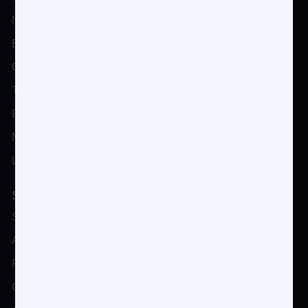
Nossos Serviços
Blog
Contactos
Termos e Condições
Política de Privacidade
Maus Dados Salvos
Livro de Reclamações
Serviços
Software à Medida
Agentes de IA
Plugins para Wordpress
Consultoria