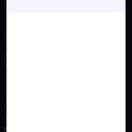
APIs de Integrações
Growth Marketing
Growth Academy
Agentes de IA
SDR - Pré-venda
BDR - Prospecção
Venda
Suporte ao cliente
CS - Customer Success
Social Media
Artigo de Blog com SEO
Personalizado
Newsletter