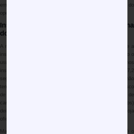
em torno de 12%, enquanto 88% acabam no “banco” do
operador.
Instalações clandestinas e a armadilha
do “solo”
A maioria das lojas de apps para Android ainda permite a
instalação de APKs de sites de “bônus ilimitado”. Quando o
usuário baixa 3,4 MB de um arquivo que promete “ganhos
instantâneos”, o dispositivo executa em média 7,2
segundos de verificação de segurança. Se o usuário não
tem um antivírus com detecção de comportamento, o risco
de malware aumenta 27%. A comparação com o tempo de
carregamento de um slot padrão (cerca de 1,9 segundos)
deixa claro que a “economia” de baixar o app fora da loja
oficial pode custar mais do que a própria banca.
Mas o que realmente tira o sono dos veteranos não é o