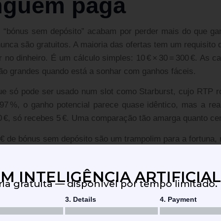
nguém paga
 “bónus sem depósito” acabam por perder mais do que gan
unca são gratuitos. A maioria das ofertas tem um requisito 
r no dinheiro. É um cálculo simples: 10 € × 30 = 300 €. A
tão grandes quando está a sonhar com ganhos fáceis.
 que só pode ser usado num slot como Starburst, cujo RTP
7 %, o ganho potencial parece quase idêntico, mas a real
 €, só recebes 5 €. Uma comparação tão amarga quanto cer
€ de bónus sem depósito são um trampolim para a fortuna, ma
os de 0,60 €. A taxa de conversão, muitas vezes invisív
 INTELIGÊNCIA ARTIFICIAL​
ia gratuita — disponível por tempo limitado.
 casas distintas, como PokerStars e 888casino, e usar o
ssárias sobe a 250 € por casa, ou 500 € no total. A matemá
3. Details
4. Payment