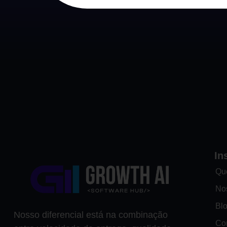
In
Qu
No
Bl
Nosso diferencial está na combinação
Co