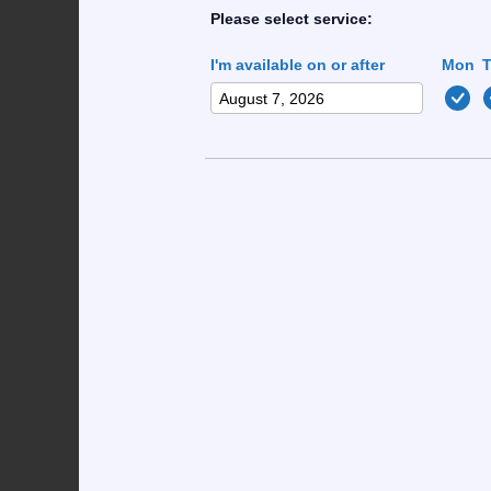
Please select service:
Os termos do bónus costumam ter restrições 
apostar cerca de 71 € por hora. Isso equival
I'm available on or after
Mon
volatilidade gera em um minuto de jogo intens
O que realmente está por trás d
“VIP” aqui é apenas um rótulo que aumenta a
jogador perde 2 000 €, recebe 10 € de volta
2 000 € × 0,005 = 10 €. Uma ilusão digna de u
Para ilustrar, imagina uma lista de bónus:
Domine o truque de “como ganhar blackjack s
Bet.pt – 10 € de bónus sem depósito, req
PokerStars – 5 € de bónus, requisito 25x
888casino – 15 € de bónus, requisito 35x
Se somares os bónus, vais ter 30 €, mas o turn