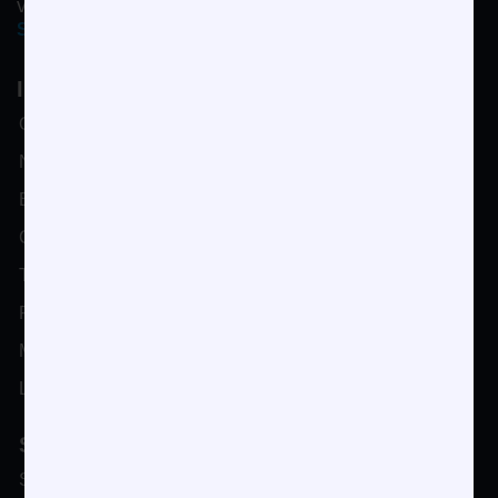
visão estratégica.
Saiba Mais
Institucional
Quem somos
Nossos Serviços
Blog
Contactos
Termos e Condições
Política de Privacidade
Maus Dados Salvos
Livro de Reclamações
Serviços
Software à Medida