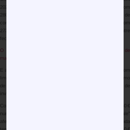
2022, ganhou 350 €, pagou 70 € de imposto e ficou com
280 €. Se ele tivesse escolhido um casino com 2 % de
comissão sobre vitórias, teria perdido 7 €, terminando com
273 € – diferença de 7 €, que pode ser a margem entre
fechar a conta ou abrir outra.
O “bónus vip casino online” é só mais um truque de
marketing para enganar a esperança dos jogadores
E ainda tem a “VIP” lounge que promete mesas private com
limites de 5 000 €, mas o acesso exige um depósito mínimo
de 2 000 €, o que faz o “VIP” parecer mais um clube de
investimento de risco do que um privilégio.
Comparar a rentabilidade de jogar 5 € por dia versus 50 €
numa única sessão também revela que o efeito “martingale”
afeta mais a banca do que a sorte – 5 sessões de 5 € cada
tem 0,3 % de risco de falência, enquanto 1 sessão de 50 €