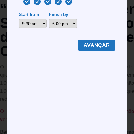
“VIP” Chega a ser
Start from
Finish by
Só Mais um Bicho
de Estimação de
AVANÇAR
Cartaz
O primeiro erro que vejo nos foruns de Açores é o utilizador
que pensa que 50 % de bónus pode transformar 10 € em
1 000 €. Calcula‑se rapidamente: 10 × 1,5 = 15 €, não
1 000 €. E ainda tem que pagar 30 % de rollover, o que
reduz ainda mais o ganho.
O melhor cassino de blackjack ao vivo é aquele que não
vende ilusões, vende números
Betclic oferece um “gift” de 200 % até 500 €, mas o termo