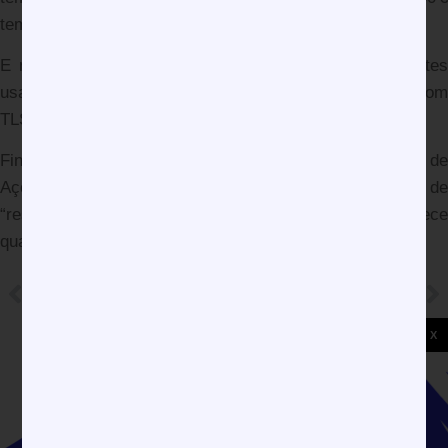
tem 1,7 %.
E não deixe de notar que, apesar de a maioria dos sites
usarem criptografia TLS 1.2, alguns ainda operam com
TLS 1.0, o que reduz a segurança em 30 %.
Finalmente, o que mais me irrita nos casinos online de
Açores é a fonte diminuta de 9 px nos termos de
“responsabilidade social”, que praticamente desaparece
quando se tenta ler no ecrã de um telemóvel de 5,5 ”.
ANTERIOR
PRÓXIMO
Jogo Bingo Slots é Confiável? A Verdade Que Ninguém Quer Ouvir
Casino online bónus sem depósito Lisboa: o engodo que ninguém paga
Email
WhatsApp
LinkedIn
X