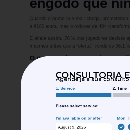
engodo que nin
Quando o primeiro e‑mail chega, prometendo 2
a €100 extra, mas o rollover de 40× transfor
E ainda assim, 78 % dos jogadores desiste a
mesmos sítios que a “oferta”, ronda os 96,1 
O que os números realmente d
Primeiro, analisemos o jackpot de Gonzo’s
CONSULTORIA EM
probabilidade de aceder ao prémio máximo de €
Agende já a sua consultor
1. Service
2. Time
Segundo, no Bet365, o bónus de boas vindas i
for 94 %, a expectativa matemática por spin é
Please select service:
Mas não é só sobre porcentagens; a estrutu
exige um depósito mensal de €1 000 para ace
I'm available on or after
Mon
aposta mínima para €25 000.