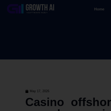
Home
May 17, 2026
Casino offsho