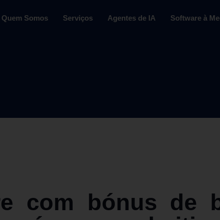
Quem Somos
Serviços
Agentes de IA
Software à Me
re com bónus de 