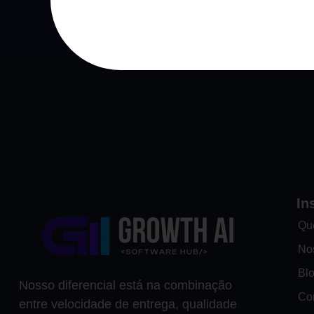
In
Qu
No
Bl
Nosso diferencial está na combinação
Co
entre velocidade de entrega, qualidade