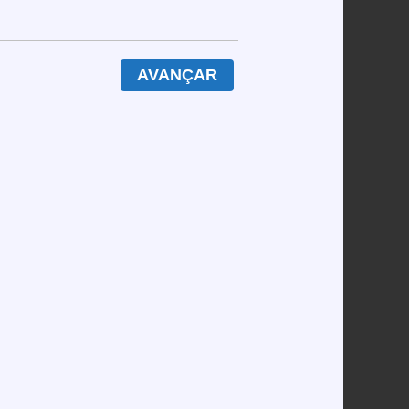
AVANÇAR
timo com juros invisíveis, porque o casino tem
r poderia ter perdido o mesmo montante em 30
superada por um “bonus” de €30 que vem com
erStars. Cada método tem uma taxa oculta de
internas.
 boas vindas costuma ficar em torno de 12 % –