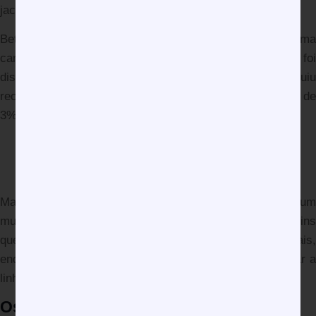
jackpot de rock.
Betfair, que não costuma lançar slots, deixou escapar uma
campanha “VIP” em 2022, onde o bônus de 10 € foi
distribuído a 4 jogadores, mas apenas 1 deles conseguiu
recuperar o investimento antes de atingir a penalidade de
3% de rake.
10 % de volatilidade baixa
3 % de taxa de “rock” fixa
7 % de chance de cair um símbolo de pedra
Mas a verdadeira graça está nos parâmetros ocultos: um
multiplicador de 5,2× aparece apenas nos 12% dos spins
que começam com uma sequência de três pedras iguais,
enquanto 88% dos demais spins nem chegam a alcançar a
linha de pagamento.
Os truques mecânicos do “rock”