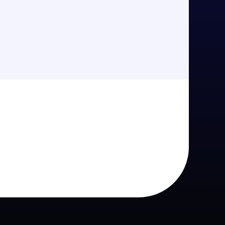
negócio ao
l
ar, sem surpresas. O nosso
aticado no mercado e
do tempo habitual. Além disso,
alinhado com as necessidades
 nem funcionalidades que não