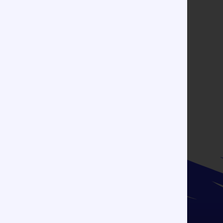
r a tela. Stop.
PRÓXIMO
online com bónus de registo: O Engodo que Não Vale um Cêntimo
Email
WhatsApp
LinkedIn
X