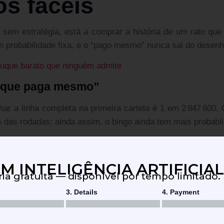
os fáceis
sem estratégia, está a comprar a história de um rato que s
m probabilidade fixa, e o “pago mesmo” nunca sai do desenh
ruque barato que ninguém admite
o que paga mesmo”
har a linha completa na primeira cartela é 1 em 2 847 600.
as rodadas; ainda assim, o bingo ainda tem mais probabili
tensões de “VIP” com cálculo frio
dia, 12% dos jogadores de bingo terminam o mês com sald
 INTELIGÊNCIA ARTIFICIAL​
ia gratuita — disponível por tempo limitado.
antes mesmo de pagar as premiações menores.
3. Details
4. Payment
 um jogador português bateu a sequência de duas linhas
 custo de €10 por cartão, ele gastou €50 e ganhou 74× o i