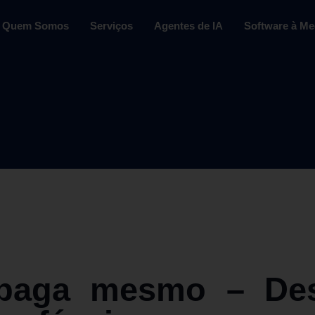
Quem Somos
Serviços
Agentes de IA
Software à Me
paga mesmo – De