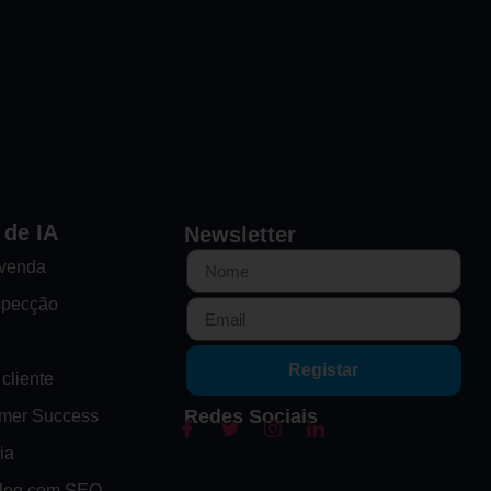
 de IA
Newsletter
-venda
specção
Registar
cliente
Redes Sociais
omer Success
ia
Blog com SEO