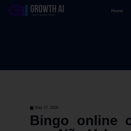
Home
May 17, 2026
Bingo online 