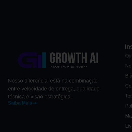
In
Qu
No
Bl
Nosso diferencial está na combinação
Co
entre velocidade de entrega, qualidade
Te
técnica e visão estratégica.
Saiba Mais
Pol
Ma
Li