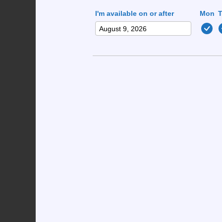
888casino, por outro lado, tenta vender VIP 
I'm available on or after
Mon
um consultório dentário. O acesso ao lounge 
corrida sem hidratação.
ToshiBet bónus sem depósito resgate agora Po
Comparações que Fazem o Bing
O ritmo acelerado de Gonzo’s Quest, onde cad
onde a única “avalanche” acontece quando o 
o bingo depende de um único número que, por 
Se quiseres calcular a diferença de volatili
mostra que, teoricamente, os slots são 13%
cartela de €1 tem um custo esperado de €0,15
O “melhor aplicativo de cassino online” não e
Bet365 – bónus de 100% até €100, rollov