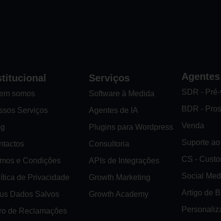
Agentes
stitucional
Serviços
SDR - Pré
em somos
Software à Medida
BDR - Pro
ssos Serviços
Agentes de IA
Venda
og
Plugins para Wordpress
Suporte ao 
ntactos
Consultoria
CS - Cust
rmos e Condições
APIs de Integrações
Social Med
ítica de Privacidade
Growth Marketing
Artigo de 
us Dados Salvos
Growth Academy
Personaliz
vro de Reclamações