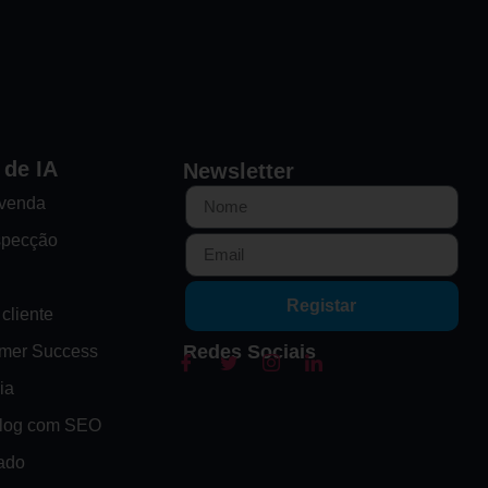
 de IA
Newsletter
-venda
specção
Registar
cliente
Redes Sociais
omer Success
ia
Blog com SEO
ado