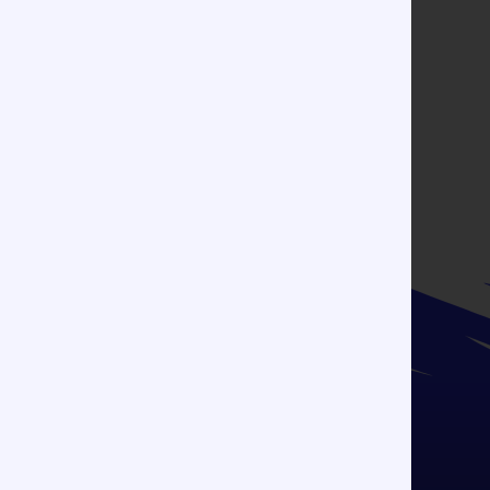
PRÓXIMO
o mito do pagamento instantâneo que ainda prende na burocracia
Email
WhatsApp
LinkedIn
X
negócio ao