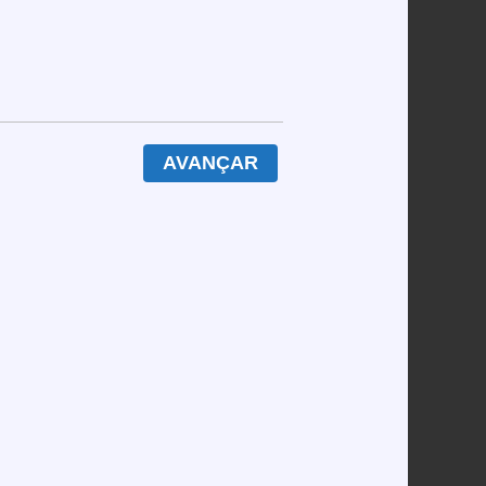
“VIP lounge” que parece uma sala de espera de
ogador regular, equivale a correr 250 km numa
AVANÇAR
0x, contrasta brutalmente com o bingo online,
st pode gerar até 5 combinações simultâneas,
ídas no dia.
e 85% dos jogos de bingo. O resultado de 1,13
equisitos de turnover nulos. No bingo, cada
no para €0,05.