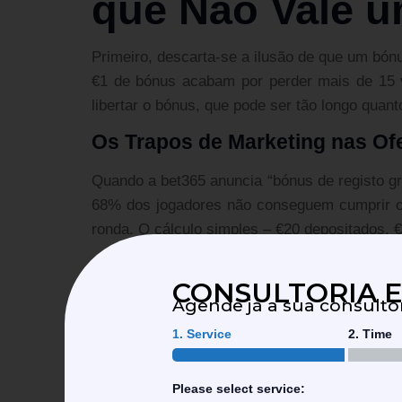
que Não Vale 
Primeiro, descarta‑se a ilusão de que um bón
€1 de bónus acabam por perder mais de 15 v
libertar o bónus, que pode ser tão longo quan
Os Trapos de Marketing nas Of
Quando a bet365 anuncia “bónus de registo grá
68% dos jogadores não conseguem cumprir o 
ronda. O cálculo simples – €20 depositados, €
Como depositar com Skrill no casino sem cair 
CONSULTORIA EM
Slots online Monte Gordo: o saque dos 7 dígi
Agende já a sua consultor
Mas não é só bet365. Luckia oferece um “gif
1. Service
2. Time
ganha apenas €5 nos giros, ainda precisa de 
preso a uma promessa vazia.
Please select service: