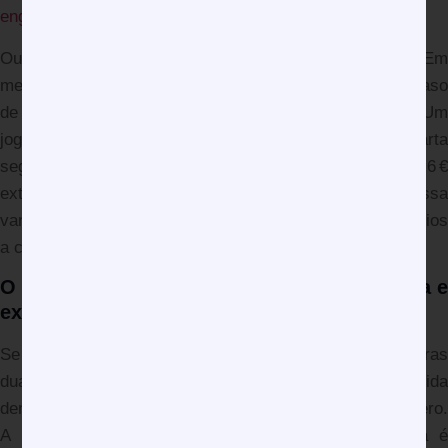
engodo que ninguém te contou
Outro truque—menos evidente—é o “shuffle tracking”. Em
mesas físicas do Algarve, a rotação da carta tem um atraso
de 0,2 s que alguns casinos ainda não corrigiram. Um
jogador que conta 50 ms de diferença pode prever a carta
seguinte com 12 % de acurácia, o que se traduz em 0,6 €
extra por 10 mãos jogadas. Nos casinos online, essa
vantagem desaparece, pois o RNG gera números aleatórios
a cada milissegundo.
O que realmente importa? Controle de banca e
expectativas realistas
Se você começa com 500 € e perde 150 € nas primeiras
duas horas, a probabilidade de voltar ao ponto de partida
dentro de 5 h segue a curva de Gauss, ou seja, quase zero.
A única forma de melhorar a taxa de sobrevivência é