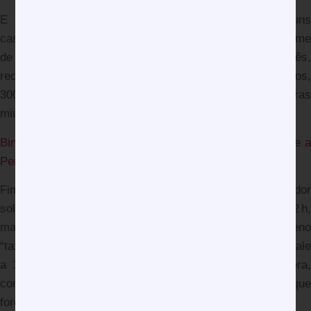
E não se iluda com o “cashback” de 5 % que alguns
casinos prometem; ele se aplica geralmente só ao volume
de apostas, não ao lucro. Se apostar 1 000 € num mês,
receberá 50 € de volta, mas ainda terá perdido, digamos,
300 € de retorno negativo. O “presente” fica logo nas letras
miúdas, como em “sujeito a limites de 0,2 € por dia”.
Bingo Speed Dinheiro Real: O Jogo Rápido que Não Vale a
Pena
Finalmente, a realidade de uma retirada. Quando o jogador
solicita 100 € na Bet.pt, o processo pode demorar até 72 h,
mas na prática costuma ficar 48 h, e ainda há um pequeno
“taxa de processamento” de 1,5 % que, para 100 €, equivale
a 1,50 €. Essa demora parece um dia inteiro de espera,
como quando a interface do slot tem fontes de 8 px que
forçam a ler tudo com lupa.