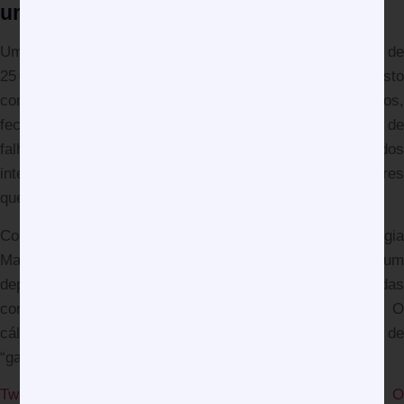
um trader de alta frequência
Um veterano costuma dividir o bankroll em “blocos” de
25 €, usando 4 blocos para a sessão e guardando o resto
como reserva de emergência. Se perder 2 blocos seguidos,
fecha a conta. Essa regra de 2‑out‑of‑4 tem uma taxa de
falha de 33 % em sessões de 1 hora, segundo dados
internos de PokerStars, onde a percentagem de jogadores
que ultrapassam 5 % do bankroll é menor que 7 %.
Comparativamente, quem tenta aplicar a estratégia
Martingale no bacará rapidamente vê que precisarão de um
depósito adicional de 200 € após apenas 4 perdas
consecutivas, já que a banca dobra a cada aposta. O
cálculo 2⁴ × 10 € = 160 € demonstra claramente o perigo de
“ganhar” ao seguir a lógica de “só mais uma”.
Twin 115 rodadas grátis com código bónus Portugal: O