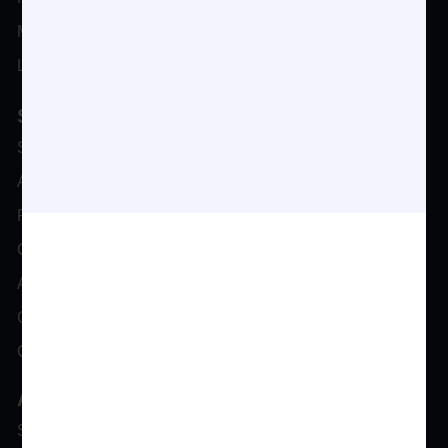
Maus Dados Salvos
Livro de Reclamações
Serviços
Software à Medida
Agentes de IA
Plugins para Wordpress
Consultoria
APIs de Integrações
Growth Marketing
Growth Academy
Agentes de IA
SDR - Pré-venda