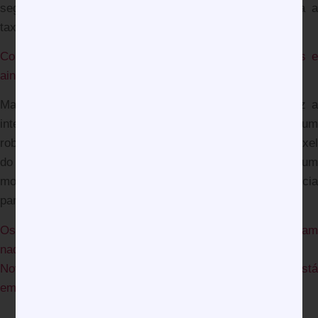
segundo hesita 12 segundos, o que na prática duplica a
taxa de erro nas primeiras 20 rodadas.
Como levantar com multibanco casino sem enrolações e
ainda sobreviver ao caos das promoções
Mas o melhor (ou pior) dos casos é quando o site faz a
interface de retirada tão confusa que até o algoritmo de um
robô teria dificuldades. O botão “Confirmar” está a 1 pixel
do canto da tela, exigindo que o utilizador faça um
movimento de 0,2 mm – literalmente um teste de paciência
para quem já está frustrado.
Os casinos online famosos que realmente não entregam
nada além de números
Novos casinos online Algarve 2026: o que realmente está
em jogo
ANTERIOR
PRÓXIMO