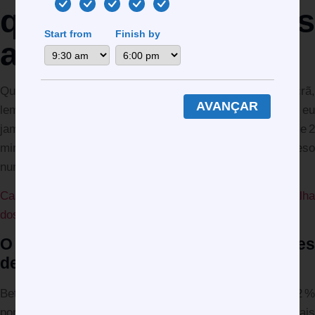
que os casinos
Start from
Finish by
adoram esconder
Quando a primeira notificação de “gift” aparece no ecrã,
AVANÇAR
lembro-me do primeiro “bónus de boas‑vindas” que eu
jamais viu valer mais de 5 % do depósito inicial. Entre 1 e 2
minutos, as condições já mudam e o jogador fica preso
num loop de termos que ninguém lê.
Casino Tróia Restaurante: O Verdadeiro Campo de Batalha
dos “Presentes” de Marketing
O número real por trás das promoções
de “VIP”
Bet.pt oferece um “VIP” que promete devoluções de 0,2 %
por semana; se apostar 2 000 €, isso equivale a nada mais