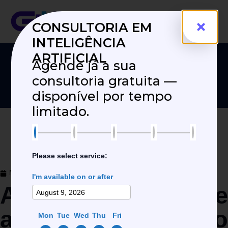
CONSULTORIA EM
INTELIGÊNCIA
ARTIFICIAL​
Agende já a sua
consultoria gratuita —
disponível por tempo
limitado.
Voltar
Please select service:
May 17, 2026
I'm available on or after
Apostar jogo de
azar: O cálculo frio
Mon
Tue
Wed
Thu
Fri