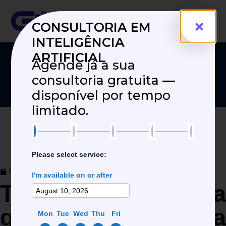
CONSULTORIA EM
INTELIGÊNCIA
ARTIFICIAL​
Agende já a sua
consultoria gratuita —
disponível por tempo
limitado.
Voltar
Please select service:
May 17, 2026
I'm available on or after
Truques para
ganhar na roleta
Mon
Tue
Wed
Thu
Fri