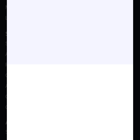
Maus Dados Salvos
Livro de Reclamações
Serviços
Software à Medida
Agentes de IA
Plugins para Wordpress
Consultoria
APIs de Integrações
Growth Marketing
Growth Academy
Agentes de IA
SDR - Pré-venda