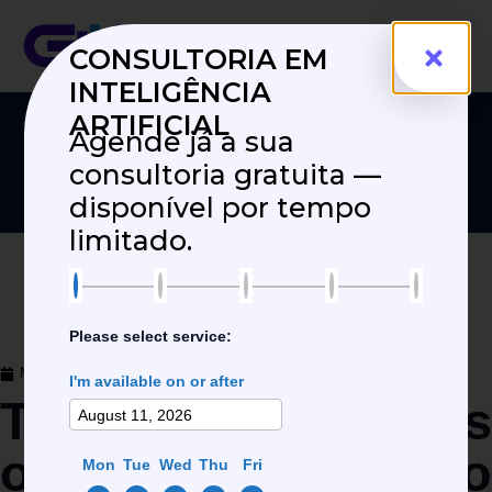
CONSULTORIA EM
INTELIGÊNCIA
ARTIFICIAL​
Agende já a sua
consultoria gratuita —
disponível por tempo
limitado.
Voltar
Please select service:
May 17, 2026
I'm available on or after
Todos os casinos
online portugal: o
Mon
Tue
Wed
Thu
Fri