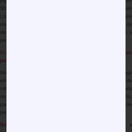
jogar 5 000 € por mês. Em termos práticos, isso devolve
50 € – menos que o preço de um jantar de três pratos em
Lisboa. A maioria dos jogadores vê o “gift” como um bilhete
dourado, mas, como comparar a oferta a um cupão de
desconto de 5 % numa loja de roupa barata? Não vale a
pena.
O mito de “como jogar keno ao vivo e ganhar” despediçado
pela fria conta de papel
Mas, se quiser comparar, veja o Slot Starburst, que paga
em média 96,1 % de retorno ao jogador (RTP). Um jogo de
volatilidade baixa como Starburst parece uma caminhada
no parque; já Gonzo’s Quest, com volatilidade média‑alta,
parece uma corrida de Fórmula 1 onde as curvas são
perdas frequentes.
Bullsbet sem requisitos de apostas exclusivo bónus: a