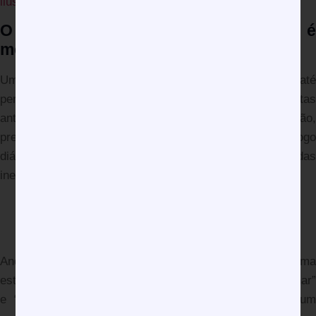
ilusão de dinheiro grátis que ninguém merece
O efeito “bónus de boas‑vindas” é
meramente ilusório
Um bónus de 100 % até 200 € parece generoso até
perceber que o rollover típico é 30×, ou 6 000 € de apostas
antes de poder retirar. Se apostar 20 € por sessão,
precisará de 300 sessões – cerca de 6 meses de jogo
diário para cumprir o requisito, sem contar as perdas
inevitáveis que surgem a cada roleta.
Rollover de 30× × 200 € = 6 000 €
20 € por sessão → 300 sessões
300 sessões ÷ 30 dias ≈ 10 sessões por dia
Andar a contar sessões como quem conta passos numa
esteira não vai melhorar a carteira. É um ciclo de “ganhar”
e “perder” que se repete como o mesmo spin de um