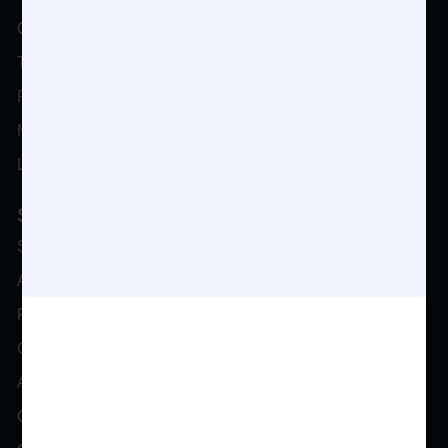
Contactos
Termos e Condições
Política de Privacidade
Maus Dados Salvos
Livro de Reclamações
Serviços
Software à Medida
Agentes de IA
Plugins para Wordpress
Consultoria
APIs de Integrações
Growth Marketing