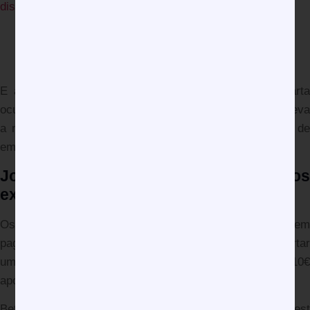
disfarçada de “presente” grátis
1 baralho – vantagem da casa 0.5%
4 baralhos – vantagem da casa 0.6%
8 baralhos – vantagem da casa 0.7%
E ainda tem o “European Blackjack”, que omite a carta
oculta do dealer até o turno do jogador. Essa omissão eleva
a margem da casa em 0,3%, mas reduz a frequência de
empates de 0,9% para 0,5%.
Jogos de side bet: o que há por trás dos
extras
Os side bets, como “Perfect Pairs” ou “21 + 3”, prometem
pagamentos de até 100:1, mas a probabilidade de acertar
um par perfeito é de 0,07%, o que transforma o 10€
apostado num retorno esperado de apenas 0,07€.
Betclic, em 2022, lançou um slot chamado Gonzo’s Quest