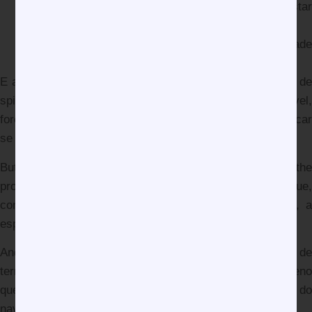
Taxa de “wagering” de 40x – necessidade de apostar
680€ para liquidar 17€.
Limite máximo de ganho de 50€ – menos da metade
do depósito original.
E ainda tem a parte onde a interface mostra o contador de
spins restantes em um canto cinza, quase invisível,
forçando o jogador a fazer scroll constante só para verificar
se ainda tem algum spin.
But the truth is, no matter how many spins you claim, the
profit margin stays negative; a cálculo simples mostra que,
com um RTP médio de 95% e um “wagering” de 30x, a
esperança matemática é -0,15€ por spin.
And the final irritante detalhe? O design da página de
termos tem o texto em tamanho de fonte 9pt, tão pequeno
que até o cliente mais paciente tem de usar a lupa do
navegador.