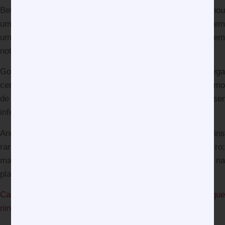
Betclic fez em 2023: ofereceu 50 free spins, mas adicionou
uma taxa de 2,5% nos ganhos, transformando “grátis” em
um custo oculto que só os analistas de risco conseguem
notar.
Gonzo’s Quest, com a sua volatilidade média, entrega
cerca de 3 vitórias por hora em média; comparado ao ritmo
de “rodadas grátis”, onde o verdadeiro retorno costuma ser
inferior a 0,2% da aposta total.
And a realidade dos casinos online é que 85 spins
raramente equivalem a 85 oportunidades reais de lucro;
mais frequentemente, são 85 tentativas de manter‑te na
plataforma até o próximo pedido de depósito.
Casino online que aceita MuchBetter: o “presente” que
ninguém pediu