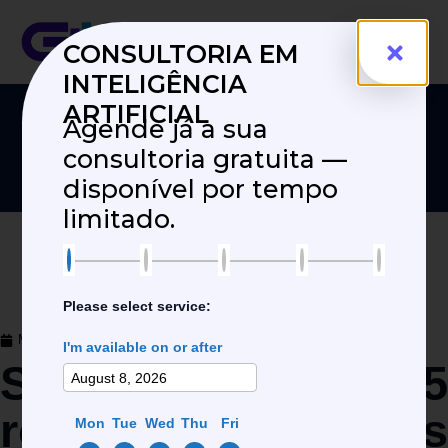
CONSULTORIA EM
INTELIGÊNCIA
ARTIFICIAL​
Agende já a sua
consultoria gratuita —
disponível por tempo
limitado.
Voltar
Please select service:
May 17, 2026
I'm available on or after
Sportuna 85
rodadas grátis
Mon
Tue
Wed
Thu
Fri