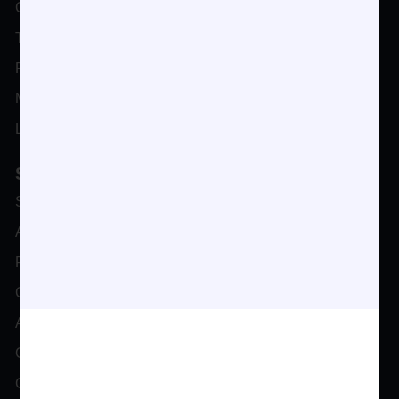
Contactos
Termos e Condições
Política de Privacidade
Maus Dados Salvos
Livro de Reclamações
Serviços
Software à Medida
Agentes de IA
Plugins para Wordpress
Consultoria
APIs de Integrações
Growth Marketing
Growth Academy