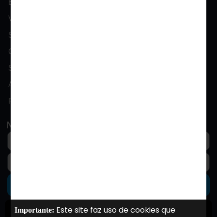
BDR - Prospecção
Venda
Suporte ao cliente
CS - Customer Success
Social Media
Artigo de Blog com SEO
Personalizado
Newsletter
Registar
Redes Sociais
Este site faz uso de cookies que
Importante: