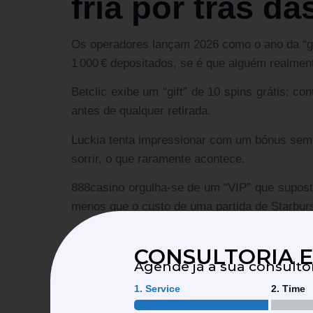
fria por trás d
Os operadores lançam 2026 como o ano da “ge
1 000 € depositados, se é que alguém realmen
Betclic exibe um “gift” de 10 spins grátis; c
antes de qualquer retirada.
Luckia tenta impressionar com um bónus sem d
sorrir, o que raramente acontece.
888casino orgulha‑se de um “VIP” que supost
menos que o custo de uma partida de Starburs
Rollover médio 35×
CONSULTORIA EM
Limite de ganho 2 × bónus
Agende já a sua consultor
Tempo de processamento de saque 48 h
1. Service
2. Time
Os slots como Gonzo’s Quest, com volatilida
antes de mover um centavo.