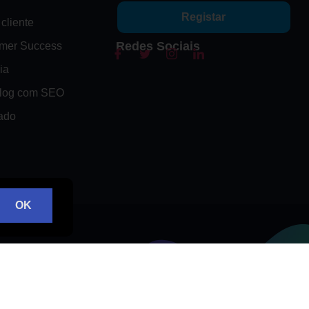
Registar
cliente
Redes Sociais
omer Success
ia
Blog com SEO
ado
OK