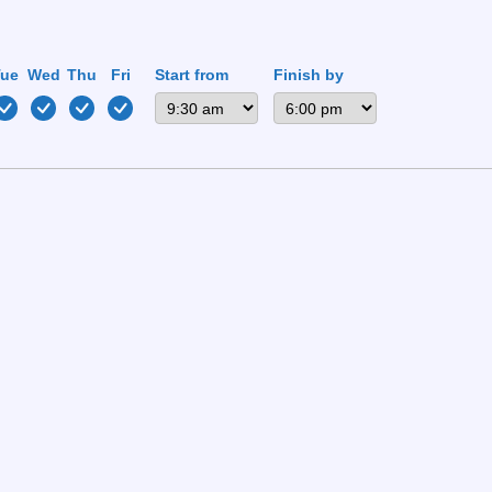
arburst precisa de 70 vitórias seguidas para alcançar o 
Tue
Wed
Thu
Fri
Start from
Finish by
 de “vip”, mas a fria lógica dos números
de 0,2 % de taxa de conversão de moeda; transformar 50 £
,3 s em um slot de 5 linhas a um processo de verificação 
 as animações.
us de 7 € em um jogo de mesa; o limite de aposta de 0,10
ta dá as Cartas ao Seu Bolso
lusão do “bónus sem depósito”
5 €, 10 € e 15 €; a soma dos requisitos de rollover totali