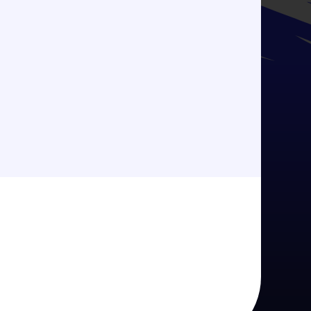
negócio ao
l
ar, sem surpresas. O nosso
aticado no mercado e
do tempo habitual. Além disso,
alinhado com as necessidades
 nem funcionalidades que não