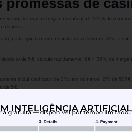
as promessas de cas
nerosidade” mas entregam um bónus de 0,5 % de retorno es
te deposita.
ontudo, cada spin tem um requisito de rollover de 45×, o q
epósito de 5 €; calcule rapidamente: 5 € × 30 % de margem d
amente inclui cashback de 2 %; em números, 2 % de 500 € 
t de 5 €.
 INTELIGÊNCIA ARTIFICIAL​
ia gratuita — disponível por tempo limitado.
3. Details
4. Payment
de alta, revelam que a maioria das vitórias são de 0,02 