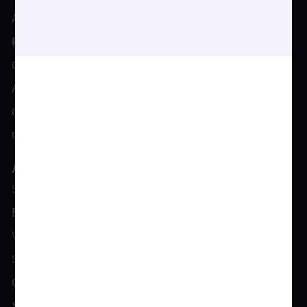
Agentes de IA
Plugins para Wordpress
Consultoria
APIs de Integrações
Growth Marketing
Growth Academy
Agentes de IA
SDR - Pré-venda
BDR - Prospecção
Venda
Suporte ao cliente
CS - Customer Success
Social Media