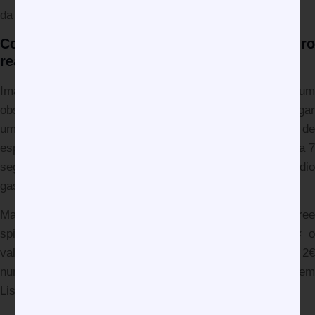
da casa.
Como a mecânica das slots impacta o dinheiro
real
Imagine que cada símbolo da selva representa um
obstáculo de 3 segundos de tempo de carregamento; jogar
uma slot típica de 5‑rodelas implica 15 segundos de
espera, enquanto um jogo como Book of Dead reduz para 7
segundos, quase metade do tempo que um jogador médio
gasta a observar a tela.
Mas a realidade é que, ao contrário da promessa de “free
spins”, cada giro gratuito ainda tem um limite de 10× o
valor da aposta, o que equivale a ganhar no máximo 2€
num giro de 0,20€ – menos que o preço de um café em
Lisboa.