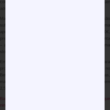
consecutivas, algo que nenhum provedor de jogos quer
admitir, mas que os fóruns de jogadores confirmam.
Mas há quem ainda acredite que 20 “free spins” são
suficientes para virar o jogo; a verdade é que, com uma
aposta média de 0,50€ e um payout médio de 0,90€,
precisarão de 44 vitórias consecutivas para fechar a conta
– algo mais provável de acontecer numa lotaria que numa
slot.
Em termos de custos de retirada, o tempo médio para
processar um pedido de 100€ no Solverde é de 48 horas; no
Bet.pt, 72 horas, enquanto a PokerStars promete 24 horas,
mas adiciona uma taxa fixa de 2,5€ que reduz o lucro em
2,5%.
Baixar jogos caça‑níqueis para PC grátis: o caos que
ninguém contou