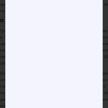
aposta pode render 15 € ou nada, fazendo o cálculo de
risco ser um verdadeiro jogo de apostas.
O que os casinos não lhe mostram
Quando lê “receba 50€ de bônus” na página do 888casino,
a letra miúda revela que só pode usar o dinheiro em
apostas que pagam até 2× a stake. Se apostar 5€ numa
linha de pagamento que paga 2,2×, o bônus desaparece
imediatamente. É o mesmo truque usado por 5 de cada 10
sites de poker: prometer o céu e cumprir o porão.
Mas há um detalhe: o requisito de aposta pode ser dividido
entre slots diferentes, e alguns casinos excluem slots
como Mega Moolah por serem “excessivamente voláteis”.
Assim, o jogador tem de escolher entre a oportunidade de
ganhar um jackpot de 1 milhão ou cumprir o rollover em
slots de baixo pagamento.