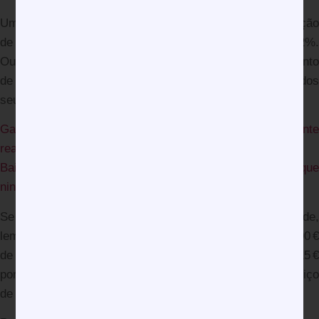
Uma curiosidade que poucos divulgam: a taxa de retenção
de jogadores que completam o rollover é de apenas 12%.
Ou seja, 88% abandonam antes mesmo de chegar ao ponto
de retirar o dinheiro, e o casino já reteve a maior parte dos
seus fundos.
Ganhar no bingo eletrónico online nunca foi tão brutalmente
realista
Baixar jogos caça‑níqueis para PC grátis: o caos que
ninguém contou
Se ainda pretende usar “VIP” como filtro de qualidade,
lembre‑se que o upgrade para VIP custa, em média, 500 €
de volume de jogo mensal – o que equivale a gastar 15 €
por dia durante um mês inteiro só para ganhar um serviço
de atendimento ao cliente que responde em 48 h.