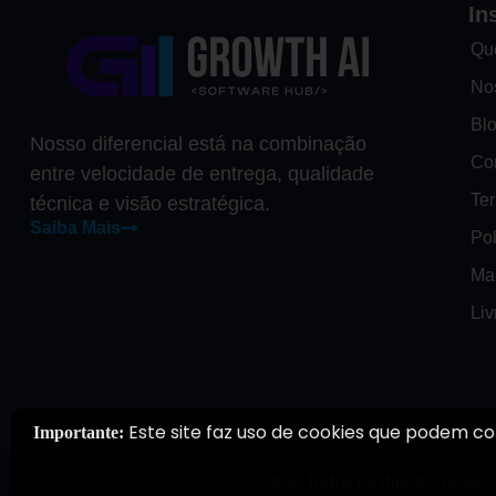
In
Qu
No
Bl
Nosso diferencial está na combinação
Co
entre velocidade de entrega, qualidade
Te
técnica e visão estratégica.
Saiba Mais
Pol
Ma
Li
Este site faz uso de cookies que podem co
Importante:
© 2004. Todos os direitos reserv