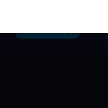
garantimos o desenvolvimento 100% 
da sua empresa, sem pacotes rígidos
lhe interessam.
Fale com um especialista