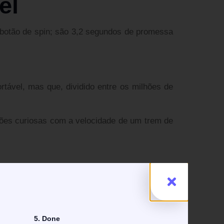
el
 botão de spin; são 3,2 segundos de promessa
rtável, mas que, dividido entre os milhões de
ações curiosas com a velocidade de um trem de
que tem volatilidade média, é de 18,40 €, já
resce 0,12 € a cada spin de outro jogador, o
5. Done