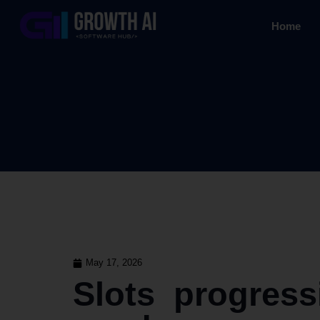
Home
May 17, 2026
Slots progress