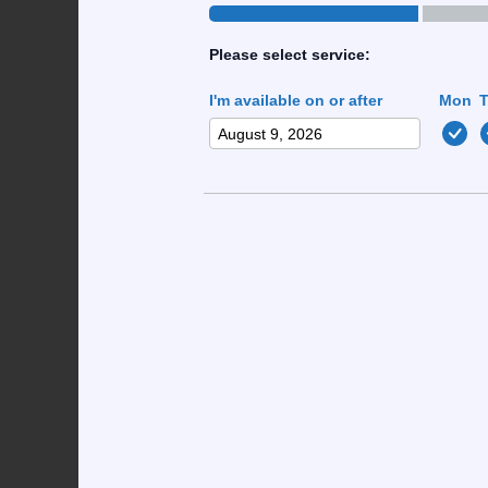
que, após 1 000 spins, resulta em 120 € adici
Como jogar slots e ganhar sem cair na armadil
Please select service:
Or, compare the 0,15 € por spin de Starburst
I'm available on or after
Mon
5 % de imposto, deixando 1,9 milhões reais n
Jackpot base: 500 000 €
Crescimento por spin: 0,10 €
Tempo médio até o grande ganho: 250 00
Bet365 (não confunda com Bet.pt) tem um me
entretenimento sem risco, embora o termo “free
But the reality is that a player who ganha 2
trás das supostas “ofertas VIP”.
Casino não licenciado com PayPal: Oásis de 
Estratégias que não funcionam 