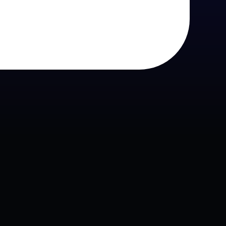
alinhado com as necessidades
 nem funcionalidades que não