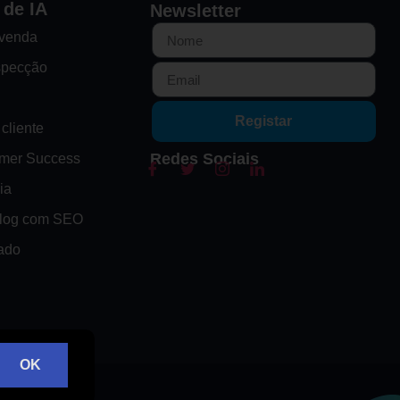
 de IA
Newsletter
-venda
specção
Registar
cliente
Redes Sociais
omer Success
ia
Blog com SEO
ado
OK