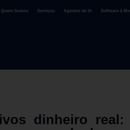
Quem Somos
Serviços
Agentes de IA
Software à Me
ivos dinheiro real