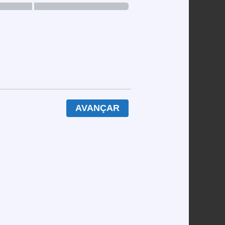
pot progressivo que, ao bater 2 milhões, paga
AVANÇAR
 spins grátis, que na prática são 0,25 € de
es, o que demonstra a matemática perversa por