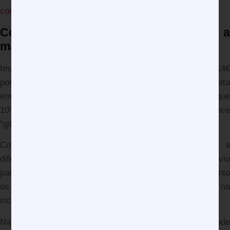
conta
Como os 7 rolos transformam a
matemática em frustração
Imagine um jogador que aposta 2€ por rolo, ou seja, 14€
por spin. Se o casino oferece um bónus de 10% de volta
em caso de perda, o retorno máximo será 1,40€, já que
10% de 14€ = 1,4€. Não é exatamente “free”, mas parece
“gift” à primeira vista.
Comparado ao Starburst, que tem apenas 5 rolos, a
diferença de volatilidade pode ser calculada: o desvio
padrão do ganho médio de 5 rolos é cerca de 0,3, enquanto
os 7 rolos saltam para 0,45 – uma subida de 50% na
incerteza.
Na prática, num torneio de 1000 spins, um jogador pode