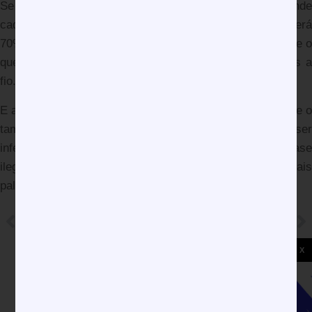
Se quiseres comparar, pensa numa corrida de 7 km onde
cada quilómetro tem 10% de subida. No final, a fadiga será
70% maior que numa corrida plana de 7 km – exatamente o
que acontece quando jogas slots com 7 rolos por horas a
fio.
E ainda tem aqueles termos de serviço que estipulam que o
tamanho da fonte no rodapé das regras não pode ser
inferior a 9pt. Na prática, estás a ler um contrato quase
ilegível, o que faz com que a frustração se torne ainda mais
palpável.
ANTERIOR
PRÓXIMO
Slots Natal Grátis: O Natal que Não Vale um Cêntimo
Truques para ganhar na caça níqueis: o lado sujo que ninguém te conta
Email
WhatsApp
LinkedIn
X