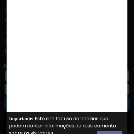
Venda
Suporte ao cliente
CS - Customer Success
Social Media
Artigo de Blog com SEO
Personalizado
Newsletter
Registar
Redes Sociais
Este site faz uso de cookies que
Importante:
podem conter informações de rastreamento
sobre os visitantes.