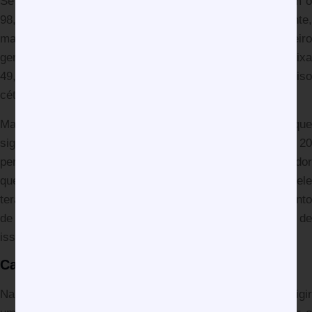
Se comparar o RTP de 96,5% de “Age of the Gods” com o
98,1% de “Starburst”, a diferença parece insignificante,
mas numa sessão de 1 000 giros a 0,50€ cada, o primeiro
gera 48,25€ de lucro esperado, enquanto o segundo deixa
49,05€, um ganho de 0,80€ que se traduz em um sorriso
cético para quem joga por diversão.
Mas a maioria desses jogos tem volatilidade alta, o que
significa que você pode esperar uma sequência de 20
perdas antes de um grande pagamento. Imagine um jogador
que aposta 5€ por giro; depois de 40 giros sem acerto ele
terá desembolsado 200€, enquanto o próximo pagamento
de 500€ parece uma benção divina, mas a probabilidade de
isso acontecer é de apenas 1,3%.
Casas que realmente cobram a conta
Na Bet.pt, a rolagem de recompensas “VIP” costuma exigir