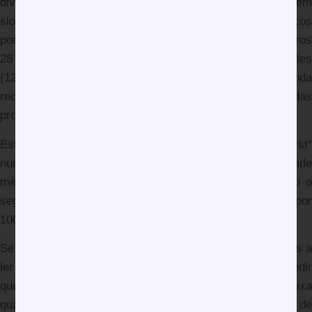
dividir 200€ em 40 blocos de 5€, e apostar cada bloco em
slots diferentes com RTP acima de 97%. 12 desses blocos
podem gerar ganhos medianos de 8€, enquanto os outros
28 provavelmente resultarão em perdas. O cálculo simples
(12×8 = 96€) mostra que, mesmo com perdas, você ainda
recupera 48% do capital inicial, algo que a maioria das
promoções não oferece.
Estrategicamente, alinhar “Gonzo’s Quest” com “Starburst”
num mesmo dia tem sentido: o primeiro tem volatilidade
média e pode render até 150€ em 500 giros, enquanto o
segundo oferece ganhos mais constantes, cerca de 2€ por
100 giros, mantendo o bankroll estável.
Se analisar o custo de oportunidade, 30 minutos gastados a
ler “términos e condições” em vez de jogar pode impedir
que você perca 0,50€ por minuto em apostas de baixa
qualidade. Assim, ler o contrato vira um investimento de