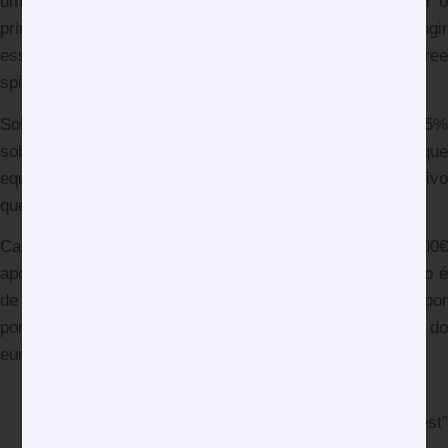
um volume de apostas de 1 200€ antes de desbloquear o
primeiro “bonus”. 3,2% dos usuários conseguem atingir
esse patamar, enquanto os restantes veem apenas o “free
spin” como uma ilusão de hospitalidade barata.
Solverde, por outro lado, oferece um “cashback” de 5%
sobre perdas mensais, mas limita o reembolso a 50€, o que
equivale a menos de 1% do total gasto por um jogador ativo
que aposta 10€ por dia.
Casino Portugal tem um torneio semanal onde cada 1 000€
apostados dão ao jogador 1 ponto, mas o prêmio máximo é
de 250€, tornando a relação custo‑benefício de 0,25€ por
ponto quase tão deprimente quanto a taxa de câmbio do
euro.
RTP médio: 95%‑98%
Volatilidade: baixa, média, alta (ex.: “Gonzo’s Quest”