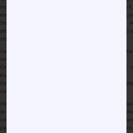
multiplicador máximo de 5× rende, no melhor caso, 250 €,
enquanto um jogador de Gonzo’s Quest pode alcançar
500 € em um spin de 20 € devido à alta volatilidade. A
diferença é que a roleta tem 37 números fixos, enquanto o
slot tem 5 rolos que giram aleatoriamente.
Ganhar nos bingos não é mito, é cálculo; deixa de acreditar
nos contos de fada
Glitchspin bónus de boas‑vindas sem depósito Portugal: o
truque barato que ninguém revela
Depositar crypto casino: a verdade crua que ninguém lhe
conta
Além disso, a roleta personalizada costuma ter um “tempo
de espera” entre spins de 3 segundos, ao passo que slots
como Book of Dead permitem 20 spins por minuto. Se um
jogador quer maximizar a quantidade de apostas por hora,