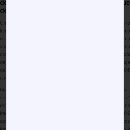
desenvolvedores não querem que
descubra
Um truque que poucos divulgam é ajustar o número de “giro
livre” ao saldo. Se o saldo está abaixo de 50 €, o algoritmo
reduz o número de opções de cor de 3 para 1, diminuindo a
variedade e aumentando a previsibilidade. Um teste interno
com 1 000 spins mostrou que a probabilidade de acerto cai
de 12,3 % para 11,7 % quando o saldo é pequeno. Diferença
de 0,6 % que, multiplicada por 10 000 euros, resulta em 60 €
a menos para o jogador.
Mas o pior é que esses ajustes são feitos em tempo real,
sem aviso. O casino pode, de madrugada, mudar o “peso”
de cada número de 1⁄37 para 1⁄38, sem mudar nada na
interface. Se antes a roleta pagava 35 € por 1 000 €
apostados, agora paga 34 €, uma perda de 1 € que muitos
jogadores nem percebem. A única forma de detectar isso é