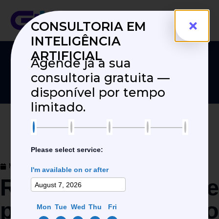
CONSULTORIA EM
INTELIGÊNCIA
ARTIFICIAL​
Agende já a sua
consultoria gratuita —
disponível por tempo
limitado.
Voltar
Please select service:
May 17, 2026
I'm available on or after
Roleta online
personalizada: o
Mon
Tue
Wed
Thu
Fri