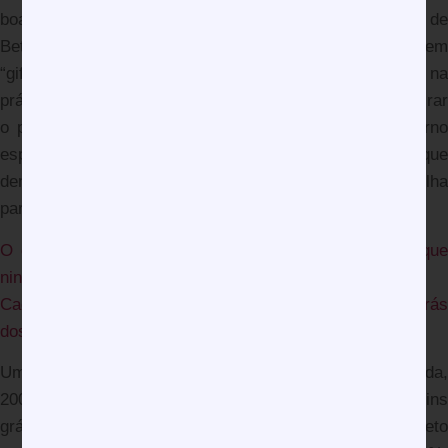
boas‑vindas” que aparece em quase 90 % das páginas de
Bet.pt e 78 % das ofertas da CasinoPortugal. Eles vendem
“gift” como se fosse um selo postal gratuito, quando, na
prática, o jogador tem de apostar 50 € antes de poder retirar
o primeiro centavo. Se converter 50 € em 5 % de retorno
esperado, o lucro líquido do site ultrapassa 2,5 €, o que
demonstra que o “free” não é nada mais que uma armadilha
para inflar o volume de jogo.
O que realmente dizem sobre o jogo do bingo e por que
ninguém deveria acreditar nas promessas de “gift”
Caça Niqueis Dinheiro Real: O Mecanismo Sujo Por Trás
dos “Bónus”
Um exemplo concreto: imagine que jogue 0,20 € por rodada,
200 vezes por noite, e o cassino lhe ofereça 20 “spins
grátis”. A probabilidade de conseguir um ganho neto