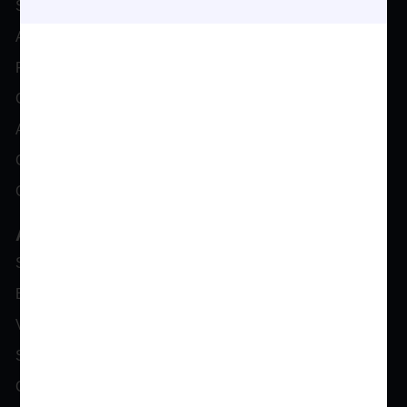
Software à Medida
Agentes de IA
Plugins para Wordpress
Consultoria
APIs de Integrações
Growth Marketing
Growth Academy
Agentes de IA
SDR - Pré-venda
BDR - Prospecção
Venda
Suporte ao cliente
CS - Customer Success