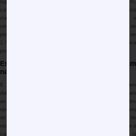
superior a 4 € nesse lote de spins é inferior a 12 %,
calculado pelo modelo de volatilidade média das slot
machines. Comparado ao risco de 0,20 € × 200 = 40 €, o
retorno real se reduz a 4 € de lucro potencial contra 16 € de
perda garantida. A roleta, com sua margem de casa de
2,7 % numa aposta simples, oferece ainda uma expectativa
pior que a maioria das slots de baixa volatilidade.
Estratégias “certas” que só funcionam
na sua cabeça
É comum encontrar fórmulas “infalíveis” que prometem
dobrar a banca em 5 minutos, como a famosa “martingale
ao quadrado”. Essa teoria, porém, ignora que a maioria dos
operadores de roleta online Braga impõe um limite máximo
de aposta de 500 €, o que desmantela qualquer plano de
recuperação ilimitada. Se iniciar com 1 €, dobrar a aposta a
cada perda leva a 1, 2, 4, 8, 16, 32, 64, 128, 256, 512 €, e já