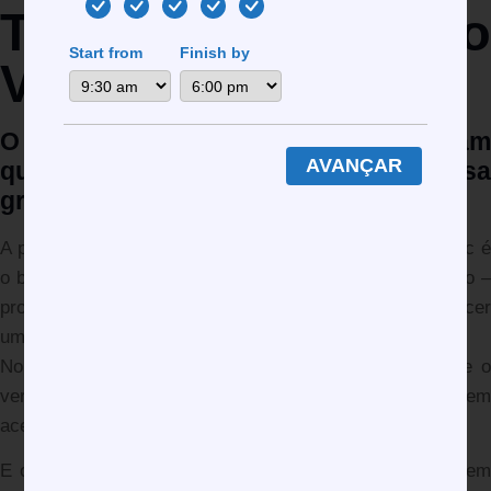
Truque que Não
Start from
Finish by
Vale um Centavo
O que os casinos realmente esperam
AVANÇAR
quando oferecem “roleta francesa
grátis”
A primeira coisa que percebes ao abrir o lobby da Betclic é
o banner a piscar como se fosse um farol de navegação –
prometer roleta grátis a 0,00 € é tão inútil quanto oferecer
um guarda-chuva num deserto.
No fundo, o número 0,00 € nunca sai da conta, porque o
verdadeiro ganho está no número de cliques que te fazem
aceitar os termos.
E o que eles ganham? Cada utilizador que clica gera, em