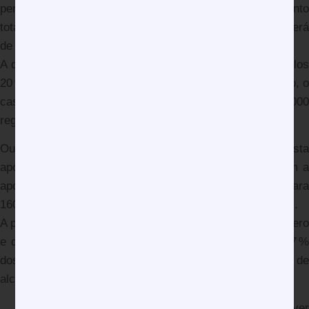
perda ou ganho. Num cenário de 100 spins, o investimento
total é 200 €, e o ganho médio, com um RTP de 97 %, será
de 194 €.
A diferença de –6 € parece mínima, mas multiplicada pelos
20 % de jogadores que realmente conseguem retirar algo, o
casino ainda arrecada mais de 150 € por cada 1000
registos de roleta grátis.
Outros tentam a “martingale” invertida, reduzindo a aposta
após cada vitória. Se começarem com 10 € e dobrarem a
aposta a cada perda, o capital necessário explode para
160 € depois de 4 perdas consecutivas (10 + 20 + 40 + 80).
A probabilidade de 4 perdas seguidas numa roleta com zero
e duplo zero é (20/38)⁴ ≈ 0,077, o que significa que 7,7 %
dos jogadores acabarão por ficar sem saldo antes de
alcançar o rollover.
Betclic – banner chamativo, mas requisitos de rollover