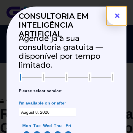
CONSULTORIA EM
INTELIGÊNCIA
ARTIFICIAL​
Agende já a sua
consultoria gratuita —
disponível por tempo
limitado.
Voltar
Please select service:
May 17, 2026
I'm available on or after
Roleta Francesa
Grátis: O Único
Mon
Tue
Wed
Thu
Fri