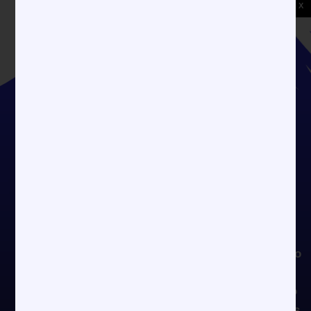
Email
WhatsApp
LinkedIn
X
Eleve o seu
negócio ao
próximo
nível
Aqui sabe exatamente
quanto vai pagar, sem
surpresas. O nosso preço
médio é 30 a 40% abaixo
do praticado no mercado
e entregamos os projetos