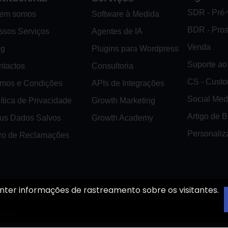
SDR - Pré
em somos
Software à Medida
BDR - Pro
ssos Serviços
Agentes de IA
Venda
og
Plugins para Wordpress
Suporte ao 
ntactos
Consultoria
CS - Cust
rmos e Condições
APIs de Integrações
Social Med
ítica de Privacidade
Growth Marketing
Artigo de 
us Dados Salvos
Growth Academy
Personaliz
vro de Reclamações
nter informações de rastreamento sobre os visitantes.
ados.