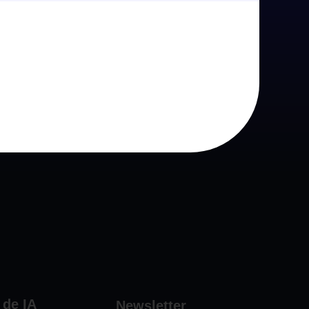
alinhado com as necessidades
 nem funcionalidades que não
 de IA
Newsletter