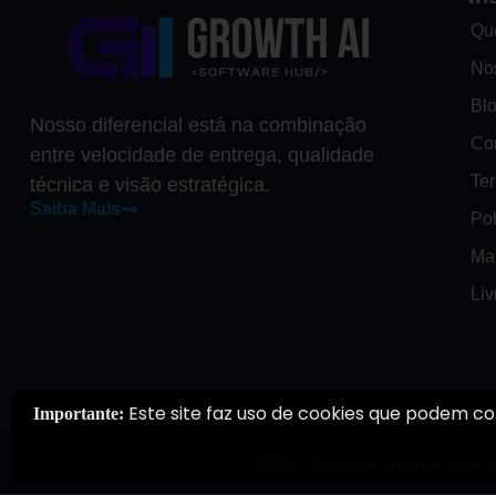
Qu
No
Bl
Nosso diferencial está na combinação
Co
entre velocidade de entrega, qualidade
Te
técnica e visão estratégica.
Saiba Mais
Pol
Ma
Li
Este site faz uso de cookies que podem co
Importante:
© 2004. Todos os direitos reserv