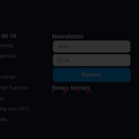
 de IA
Newsletter
-venda
specção
Registar
cliente
Redes Sociais
omer Success
ia
Blog com SEO
ado