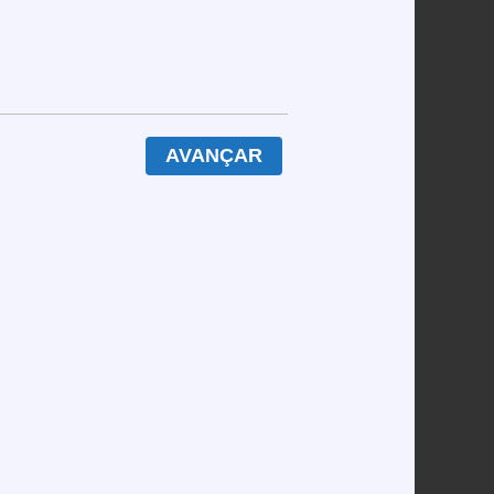
e ganhos pequenos mas frequentes – nada com a
AVANÇAR
nça de €199,50 permite ajustar a escala sem
 de apostas tem crescido 23% nos últimos 12
dge” divulgado com o calculado: 1 / (1‑RTP).
 “extra fee” camuflado.
aumenta o número de mãos jogadas em 30% por