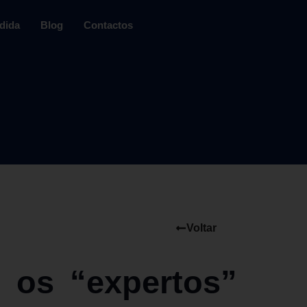
dida
Blog
Contactos
Voltar
 os “expertos”