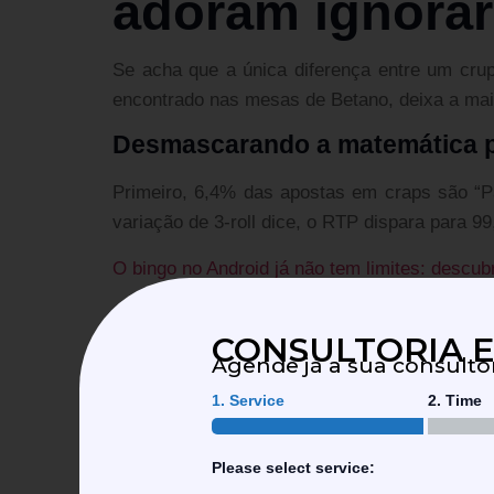
adoram ignorar
Se acha que a única diferença entre um crup
encontrado nas mesas de Betano, deixa a maior
Desmascarando a matemática p
Primeiro, 6,4% das apostas em craps são “P
variação de 3‑roll dice, o RTP dispara para 9
O bingo no Android já não tem limites: descu
And then, a “Odds Bet” de 5x a “Pass Line”
CONSULTORIA EM
aposta a Pass Line. Se acha que €188 é insign
Agende já a sua consultor
Mas nada chega perto de um “Lay Odds” de 1
1. Service
2. Time
ronda os 97%). Isso equivale a €271 extra e
Pass Line – 98,6% RTP
Please select service: