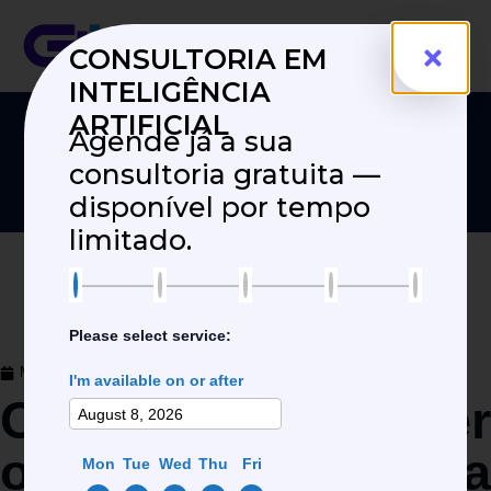
CONSULTORIA EM
INTELIGÊNCIA
ARTIFICIAL​
Agende já a sua
consultoria gratuita —
disponível por tempo
limitado.
Voltar
Please select service:
May 17, 2026
I'm available on or after
Onde jogar poker
online grátis – a
Mon
Tue
Wed
Thu
Fri