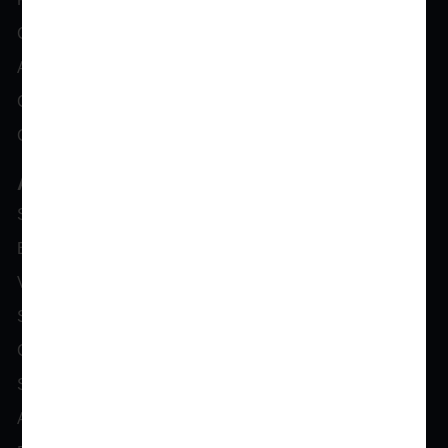
Consultoria
APIs de Integrações
Growth Marketing
Growth Academy
Agentes de IA
SDR - Pré-venda
BDR - Prospecção
Venda
Suporte ao cliente
CS - Customer Success
Social Media
Artigo de Blog com SEO