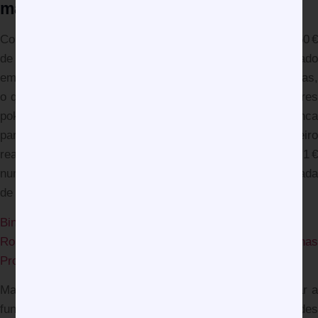
matemáticas
Considera o que acontece quando o 888casino oferece 50 €
de “gift” ao inscreveres-te: esse crédito só pode ser virado
em dinheiro real se gastares pelo menos 500 € em apostas,
o que significa uma taxa de conversão de 10 %. Se jogares
poker grátis, a tua taxa de conversão efetiva despenca
para quase zero, porque não há risco de perder dinheiro
real, mas também não há ganho real. É como apostar 1 €
num spin de Starburst e receber 10 cents de volta – nada
de mágico, só números.
Bingo Online Viseu: Onde o “presente” vira custo oculto
Roulette Demo: O Jogo de Bater a Cabeça nas
Probabilidades
Mas há um ponto onde a prática supera a teoria: ao usar a
funcionalidade “Play Money” de PokerStars, podes