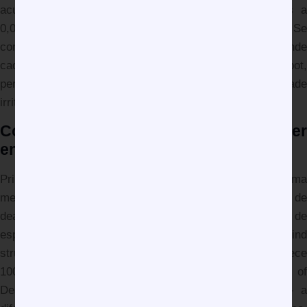
acumular 15 000 pontos de experiência, equivalentes a
0,015 % de um torneio de 100 000 € em prémios. Se
comparares com a volatilidade de Gonzo’s Quest, onde
cada spin tem 0,5 % de chance de aceder ao jackpot,
perceberás que o poker gratuito oferece estabilidade
irritante, não explosões de adrenalina.
Como escolher a mesa certa sem ser
enganado pelos flashes
Primeiro, verifica a quantidade de jogadores activos numa
mesa de 6‑max; se houver 12 jogadores, a rotação de
dealer acontecerá a cada 2 mãos, reduzindo o teu tempo de
espera em cerca de 33 %. Segundo, avalia a blind
structure: uma blind de 1/2 € com stack de 200 € oferece
100 vezes a blind, comparado a um slot como Book of
Dead que paga 5000 × a aposta num único spin — a