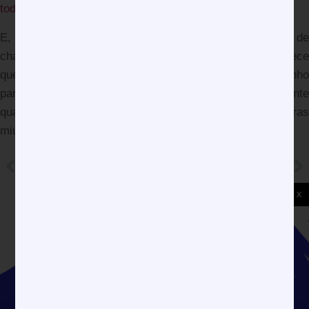
todos fingem adorar
E, a propósito, não esqueçamos que o design da caixa de
chat do PokerStars tem ícones tão minúsculos que parece
que a equipa de UI esqueceu‑se de aumentar o tamanho
para 12 pt, tornando a leitura de mensagens tão frustrante
quanto tentar decifrar o termo “free” escondido nas letras
miúdas de um contrato.
ANTERIOR
PRÓXIMO
Casino online bónus sem depósito Leiria: o truque barato que ninguém conta
nossa aposta 155 free spins com código bónus PT: a ilusão que ainda paga a conta
Email
WhatsApp
LinkedIn
X
Eleve o seu