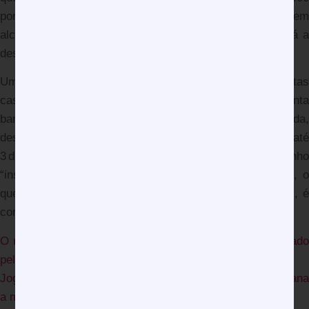
por mês, notarás que só 2 % dos jogadores conseguem
alcançar esse patamar, o que indica que a maioria está a
desperdiçar dinheiro em vez de ganhar.
Um outro ponto obscuro: a política de retirada. Em muitas
casas, o prazo padrão para transferir €100 para a tua conta
bancária é de 5 dias úteis, mas, se leres a letra miúda,
descobrirás que o processo pode ser atrasado por até
3 dias “por motivos de segurança”. Assim, o teu ganho
“instantâneo” transforma‑se em uma espera de 8 dias, o
que, comparado à velocidade de um spin de “Starburst”, é
como ver a tinta secar.
O mito de “como jogar keno ao vivo e ganhar” despediçado
pela fria conta de papel
Jogar slots machine online gratis: o mito que ainda engana
a maioria