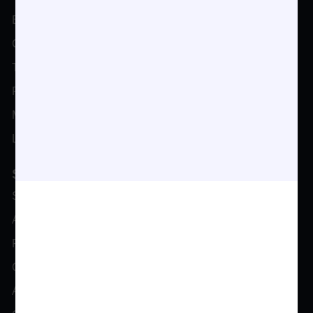
Blog
Contactos
Termos e Condições
Política de Privacidade
Maus Dados Salvos
Livro de Reclamações
Serviços
Software à Medida
Agentes de IA
Plugins para Wordpress
Consultoria
APIs de Integrações