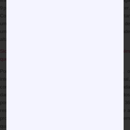
linha tem um risco calculado: apostar no 6 “hard” paga
9 para 1, mas só tem 5 % de probabilidade de acontecer.
Compare isso com a roleta, onde a probabilidade de acertar
um número simples é 2,7 % – quase o dobro da emoção de
um slot “Gonzo’s Quest” que, ao contrário, tem volatilidade
alta, mas paga menos vezes.
Slot machine novos grátis: o caos lucrativo que ninguém
quer admitir
Por outro lado, ao usar a plataforma de PokerStars, o
interface mostra os dados de cada jogada em tempo real,
com um lag de 0,8 segundos. Se considerares que cada
dado tem 6 faces, a combinação total de resultados
possíveis é 36. Assim, o software tem que gerar 36
resultados diferentes a cada 0,8 segundo, o que equivale a
processar 45 resultados por segundo – números que fazem
qualquer “fast‑play” de slot parecer uma tartaruga.