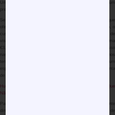
Uma matemática que faz qualquer “free spin” parecer um
presente de “corte de cabelo barato”.
Se fores persistente, poderás encontrar salas de craps que
oferecem “live dealer” com transmissão em 4K. Contudo, o
custo de transmissão pode chegar a €0,03 por minuto de
visualização, o que, em uma sessão de 2 horas, soma
€3,60 – quase o mesmo que o preço de um café expresso
nas ilhas. Essa taxa adicional costuma ser escondida nos
termos de serviço, fazendo‑te sentir que pagas por um
espetáculo quando, na verdade, estás a financiar a conta
de energia do cassino.
Hugo 170 Free Spins Sem Depósito Atual: O Truque Que
Não Vale um Cêntimo
Para concluir, ainda há um detalhe irritante: a fonte
diminuta usada nos menus de configurações das mesas de