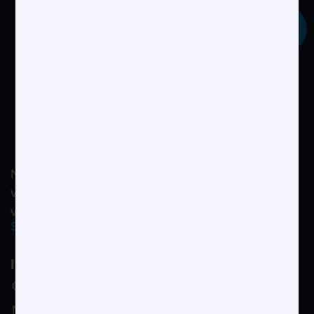
Fale com um
especialista
Nosso diferencial está na combinação entre
velocidade de entrega, qualidade técnica e
visão estratégica.
Saiba Mais
Institucional
Quem somos
Nossos Serviços