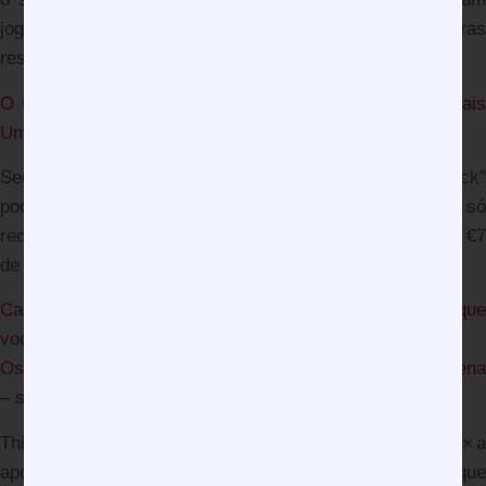
jogador tem €100 e perde 3 % por hora, ao fim de 8 horas
restam apenas €78, independentemente da estratégia.
O Cassino Online com Bonus de Cadastro é Apenas Mais
Uma Ilusão Fiscal
Segundo, o tempo gasto a decifrar regras de “cashback”
pode ser medido: 7 minutos para entender que só
recebemos 10 % do que perdemos, o que corresponde a €7
de retorno sobre €70 perdidos.
Casino online com visa portugal: o labirinto sem saída que
você paga para entrar
Os “melhores bacará squeeze” que realmente valem a pena
– sem ilusões
Thirdly, compare o número de slots que pagam > 5 × a
aposta (ex.: Gonzo’s Quest) com as mãos de Omaha que