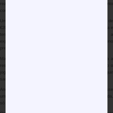
realmente dão lucro; a diferença é tão grande quanto
comparar um carro de 150 hp com um triciclo.
Um exemplo concreto: João, 29 anos, tentou o “free” de
€20 no 888casino, jogou 40 mãos de Omaha a €0,20 cada e
terminou com €18. Ele ainda assim considerou a
experiência “valiosa”, como se perder €2 fosse um pequeno
preço por “aprender”.
Mas a realidade é que a maioria dos sites ainda guarda a
restrição de “máximo de 5 euros por retirada”, forçando o
jogador a acumular várias sessões antes de conseguir
sacar algo.
And yet, the lure of a “free” bonus persists, como se fosse
um caramelo para crianças — mas sem a parte divertida,
só a dor de cabeça.