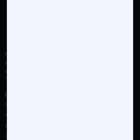
Nosso diferencial está na combinação entre
velocidade de entrega, qualidade técnica e
visão estratégica.
Saiba Mais
Institucional
Quem somos
Nossos Serviços
Blog
Contactos