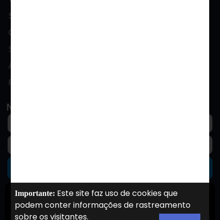
Suporte ao cliente
CS - Customer Success
Social Media
Artigo de Blog com SEO
Personalizado
Newsletter
Registar
Redes Sociais
Este site faz uso de cookies que
Importante:
podem conter informações de rastreamento
sobre os visitantes.