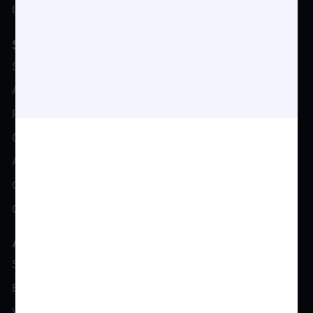
Livro de Reclamações
Serviços
Software à Medida
Agentes de IA
Plugins para Wordpress
Consultoria
APIs de Integrações
Growth Marketing
Growth Academy
Agentes de IA
SDR - Pré-venda
BDR - Prospecção
Venda