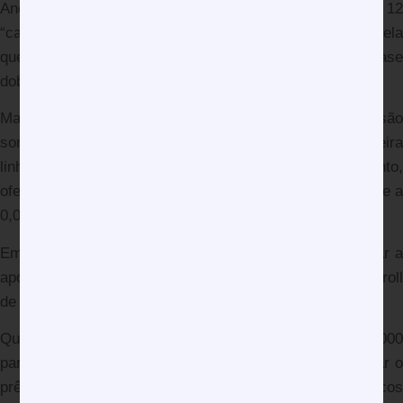
Andando pelos fóruns, encontro quem diz que adquirir 12
“cards” por 3 € aumenta a diversão; a matemática revela
que o custo por linha extra sobe para 0,25 €/linha, quase
dobrando o preço de um spin regular.
Mas a realidade de um bingo 75/25, onde 75 bolas são
sorteadas, mostra que a probabilidade de fechar a primeira
linha antes da 30ª bola é de 18 %. O cassino, no entanto,
oferece um prêmio “VIP” de 500 €, que na prática equivale a
0,02 % de retorno esperado.
Em contraste, um slot como Gonzo’s Quest pode dobrar a
aposta em 5 jogadas sucessivas, mas requer um bankroll
de pelo menos 50 € para sobreviver à volatilidade típica.
Quando a Solverde lança um torneio de bingo com 1 000
participantes, cada jogador tem 0,1 % de chance de levar o
prêmio maior de 2 000 €, um cálculo que poucos