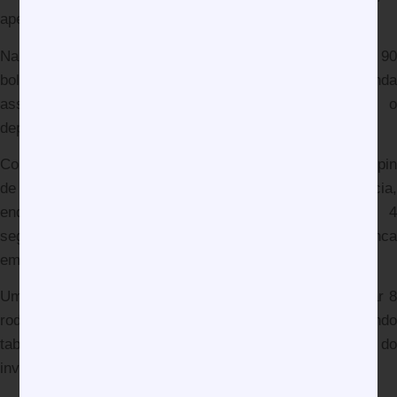
apenas um ponto de partida para perder ainda mais”.
Na prática, usar 6 cartelas simultâneas em um bingo de 90
bolas eleva o risco de colidir duas vezes a 0,42 % – ainda
assim a plataforma oferece bônus de 50 % sobre o
depósito, como se fosse um presente.
Comparando a velocidade de um jogo de bingo a um spin
de Starburst, percebe‑se que o bingo requer paciência,
enquanto o slot entrega resultados em menos de 4
segundos, mas com volatilidade que pode triplicar a banca
em 30 jogadas.
Um exemplo concreto: ao apostar 2 € por cartela e jogar 8
rodadas, o gasto total é 16 €, mas o retorno médio, segundo
tabelas internas, é apenas 11,28 €, equivalente a 70 % do
investimento.