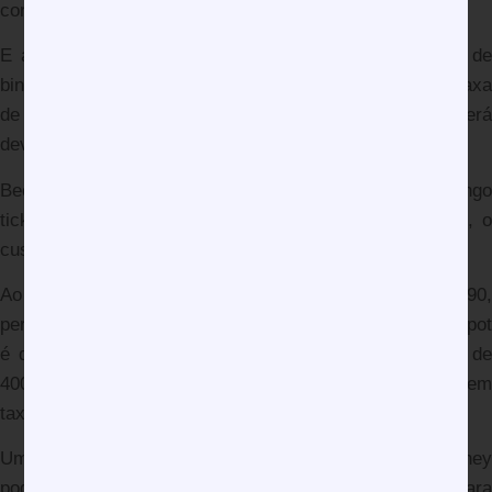
consideram antes de clicar em “jogar agora”.
E ainda tem quem acredite que um combo de 3 jogos de
bingo, cada um custando 2 €, traz 6 € de diversão; a taxa
de retenção de 85 % das casas mostra que 1,1 € será
devolvido em bônus, mas nunca em dinheiro real.
Because the marketing decks are pint‑thin, the “free” bingo
tickets often exigem um depósito mínimo de 20 €, logo, o
custo de oportunidade supera qualquer ganho potencial.
Ao analisar a estrutura de pagamento de um bingo 90,
percebe‑se que 90 números são distribuídos, mas o jackpot
é dividido entre 5 vencedores, resultando numa média de
400 € por vencedor, enquanto a casa reteve 2 000 € em
taxas.
Um comparativo útil: enquanto um slot como Crazy Money
pode gerar 3 000 € em 1 h, o bingo exige ao menos 2 h para