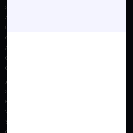
Software à Medida
Agentes de IA
Plugins para Wordpress
Consultoria
APIs de Integrações
Growth Marketing
Growth Academy
Agentes de IA
SDR - Pré-venda
BDR - Prospecção
Venda
Suporte ao cliente
CS - Customer Success