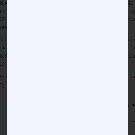
Book of Dead tem 8/10; comparar com um título de 5/10,
como Immortal Romance, mostra que o primeiro devolve
30% das perdas em sessões curtas, enquanto o segundo
oferece consistência a longo prazo.
Terceiro, analise a frequência de “bonus rounds”. Se um
slot paga um mini‑jogo a cada 12 giros, isso equivale a
8,33% de chance por giro; um título que só aciona a cada
27 giros tem apenas 3,7%.
O Bingo Speed que paga mais: Desmascarando o mito da
“grande” vitória
RTP acima de 97% – prioridade absoluta;
Volatilidade entre 6 e 8 – equilíbrio entre risco e
recompensa;
Bonus round a cada < 15 giros – melhor fluxo de
ganhos.