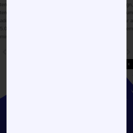
tem um botão de “auto‑play” que, por motivos de design,
tem a fonte tão pequena que parece escrito à mão por um
adolescente; clicar acidentalmente neste botão pode levar a
5.000 giros não intencionais, consumindo a banca em
minutos.
ANTERIOR
PRÓXIMO
O casino online legal porto: onde a realidade bate à porta da ilusão
Os melhores slots de piratas não são tesouros, são armadilhas bem disfarçadas
Email
WhatsApp
LinkedIn
X
Eleve o seu
negócio ao