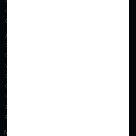
APIs de Integrações
Growth Marketing
Growth Academy
Agentes de IA
SDR - Pré-venda
BDR - Prospecção
Venda
Suporte ao cliente
CS - Customer Success
Social Media
Artigo de Blog com SEO
Personalizado
Newsletter