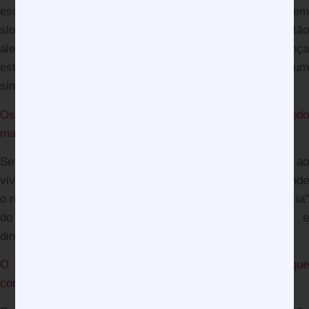
escolher números e a de escolher linhas de pagamento em
slots. Enquanto escolher linhas em Starburst pode ser tão
aleatório quanto escolher números no keno, a diferença
está na apresentação visual: luzes piscantes versus um
simples painel numérico.
Os “bónus de slots de vídeo sem depósito” são o engodo
mais caro dos casinos online
Se considerares o custo de oportunidade, 1 hora de keno ao
vivo equivale a quase 150 jogos de slots de 1 minuto, onde
o retorno médio pode ser 5 % maior. Portanto, a “eficiência”
do keno é questionável para quem valoriza tempo e
dinheiro.
O bacará dinheiro real porto não perdoa os ingênuos que
confiam em “gift” de cassino