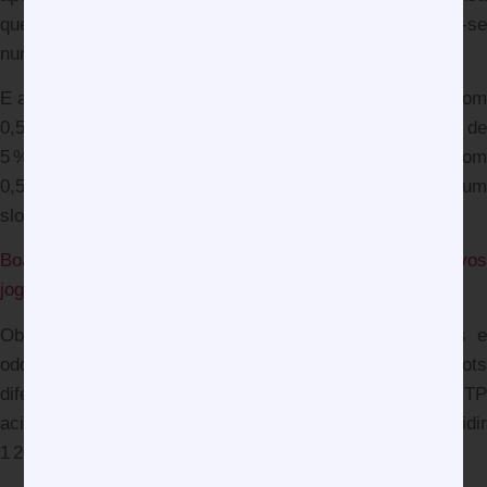
que 20 € “free” já é lucro, mas na prática transforma-se
num compromisso de 800 € – um salto de 40 vezes.
E ainda tem o detalhe dos jogos de mesa. O blackjack com
0,5 % de vantagem da casa ainda é melhor que slots de
5 % de vantagem. Se apostar 500 € num blackjack com
0,5 % de vantagem, espera‑se perder 2,50 €; enquanto num
slot com 5 % perderá 25 €.
Boas-vindas ao Boomerang 130 free spins para novos
jogadores Portugal: O truque que não é magia
Observemos, ainda, a relação entre número de jogos e
odds de vitória. Um casino que oferece 1 200 slots
diferentes tem mais chances de ter um título com RTP
acima de 97 % – algo que pode ser calculado ao dividir
1 200 por 5 % ≈ 60 jogos de alta qualidade.