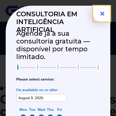
CONSULTORIA EM
INTELIGÊNCIA
ARTIFICIAL​
Agende já a sua
consultoria gratuita —
disponível por tempo
limitado.
Voltar
Please select service:
May 17, 2026
I'm available on or after
Os “melhores
casinos online
Mon
Tue
Wed
Thu
Fri