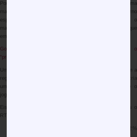
Portanto, a “vantagem” de 50 € de “gift” se reduz a uma
maratona de 33 h que gera apenas 7,5 € de retorno
esperado – uma comparação que deixa claro que o
marketing está mais interessado em ocupar a pauta do que
em entregar valor.
Goated sem requisitos de apostas 150 free spins: o
“presente” que não vale nada
Um truque que poucos divulgam: alguns casinos ajustam a
regra de “dealer stands on soft 17” a seu favor, o que cria
uma diferença de cerca de 0,3 % no RTP, algo que o
jogador médio jamais percebe.
Eis a lista dos 3 ajustes de regras que impactam mais o
RTP:
Dealer stands on soft 17 vs hits – diferença de 0,2 %
a 0,3 %.