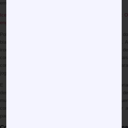
em soft 17.
Ice bónus de boas‑vindas para novos jogadores Portugal: O
engodo que ninguém lhe contou
PokerStars, conhecido por pôquer, tentou entrar no jogo do
blackjack com a mesma “promoção” de 100 “free spins”. A
ironia é que a spin não tem nada a ver com a estratégia de
contagem de cartas, e o jogador termina a noite mais
confuso do que quando tentou usar a mesma conta para
jogar Black Jack 21 com 3‑hand.
E ainda tem aquele detalhe irritante de que a maioria
desses sites usa um “auto‑bet” que impede o jogador de
mudar de estratégia entre mãos, algo que faria qualquer
contador de cartas com 10 anos de experiência perder a
paciência.
Como calcular o verdadeiro valor de uma