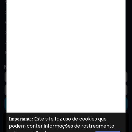
Venda
Suporte ao cliente
CS - Customer Success
Social Media
Artigo de Blog com SEO
Personalizado
Newsletter
Registar
Redes Sociais
Este site faz uso de cookies que
Importante:
podem conter informações de rastreamento