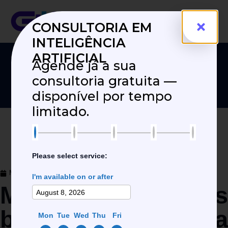
CONSULTORIA EM
INTELIGÊNCIA
ARTIFICIAL​
Agende já a sua
consultoria gratuita —
disponível por tempo
limitado.
Voltar
Please select service:
May 17, 2026
I'm available on or after
Melhores casinos
blackjack power: a
Mon
Tue
Wed
Thu
Fri