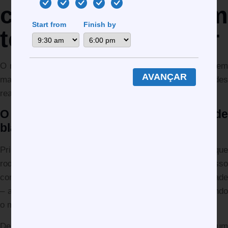
crítica que ninguém
Start from
Finish by
tem coragem de ler
O mercado português está saturado de “VIP” que parecem
AVANÇAR
mais campanhas de pastelaria barata do que oportunidades
reais.
O que realmente conta quando se fala de
blackjack power
Primeiro, o número de baralhos usados. Um cassino que
roda 6 baralhos tem cerca de 312 cartas; compare isso
com 1 baralho (52 cartas) e veja a diferença de volatilidade
– a mesma que tem uma slot como Gonzo’s Quest quando
o multiplicador sobe para 5x.
Depois, a taxa de retorno ao jogador (RTP). Quando um