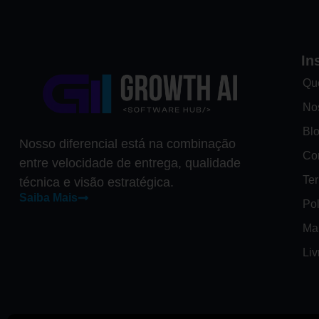
In
Qu
No
Bl
Nosso diferencial está na combinação
Co
entre velocidade de entrega, qualidade
Te
técnica e visão estratégica.
Saiba Mais
Pol
Ma
Li