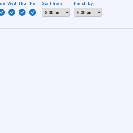
Tue
Wed
Thu
Fri
Start from
Finish by
camente a mesma do bingo com 200 jogadores.
o, onde 0,5% das linhas de texto explicam que “gift” de 
o teu objetivo é transformar 5 euros em 500, precisas de 10
 3‑2‑1: três cartas na primeira rodada, duas na segunda, e 
ainda é melhor do que apostar 40 euros num slot que pa
liente de 34 anos jogou 40 euros no bingo da Betway, co
5,75% do investimento. Se ele tivesse usado o mesmo dinheir
tilidade.
terface do bingo ao vivo tem um bug onde o botão “Recarreg