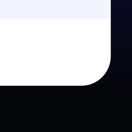
aticado no mercado e
do tempo habitual. Além disso,
alinhado com as necessidades
 nem funcionalidades que não