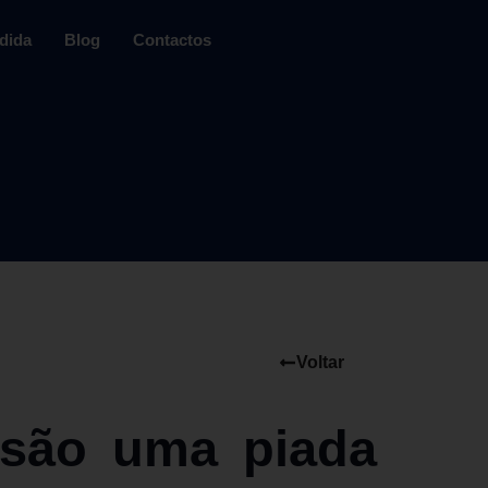
dida
Blog
Contactos
Voltar
 são uma piada