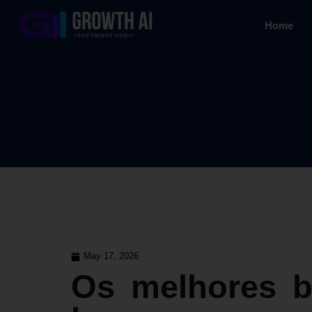
Home
May 17, 2026
Os melhores b