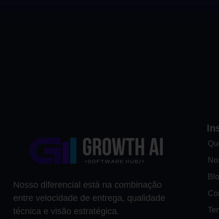
In
Qu
No
Bl
Nosso diferencial está na combinação
Co
entre velocidade de entrega, qualidade
Te
técnica e visão estratégica.