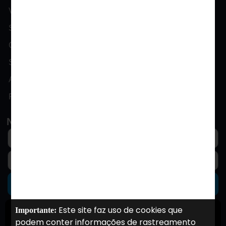
Venda
Suporte ao cliente
CS - Customer Success
Social Media
Artigo de Blog com SEO
Personalizado
Newsletter
Registar
Redes Sociais
Este site faz uso de cookies que
Importante:
podem conter informações de rastreamento