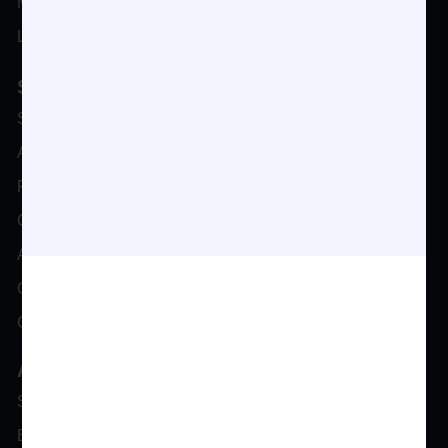
Maus Dados Salvos
Livro de Reclamações
Serviços
Software à Medida
Agentes de IA
Plugins para Wordpress
Consultoria
APIs de Integrações
Growth Marketing
Growth Academy
Agentes de IA
SDR - Pré-venda
BDR - Prospecção