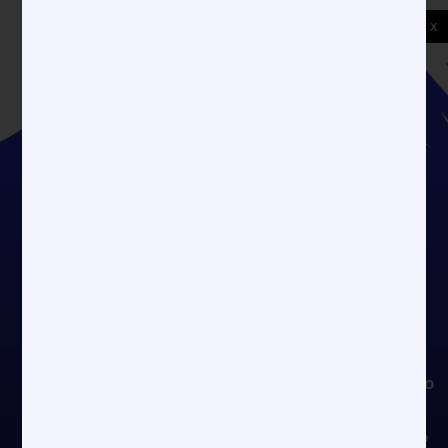
Email
WhatsApp
LinkedIn
X
Eleve o seu
negócio ao
próximo
nível
Aqui sabe exatamente
quanto vai pagar, sem
surpresas. O nosso preço
médio é 30 a 40% abaixo
do praticado no mercado