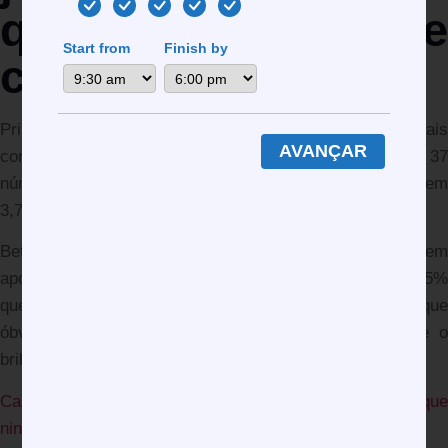
que ninguém lhe
Start from
Finish by
contou
Primeiro, esqueça a promessa de “VIP” que serve mais
AVANÇAR
como troféu de plástico num motel barato. A roleta tem 37
números em Portugal, mas os sites convertem isso em
3,7 % de margem de lucro, não em milagres.
Betclic, por exemplo, coloca 0,5% de “cashback” em
apostas de roleta, mas quando compara com a taxa de 5%
que encontra em slot Starburst, a diferença é mais que
óbvia – ainda assim a maioria dos jogadores prefere o
brilho rápido da roleta.
Casino reais: O drama silencioso das promoções que
ninguém lhe conta