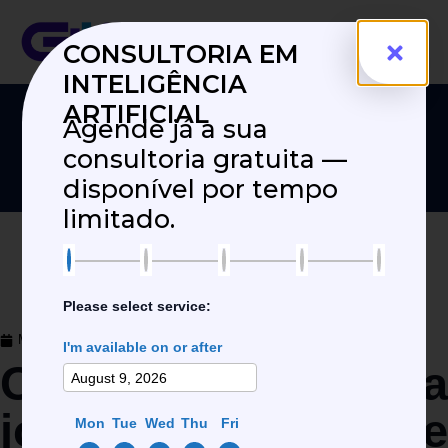
CONSULTORIA EM
INTELIGÊNCIA
ARTIFICIAL​
Agende já a sua
consultoria gratuita —
disponível por tempo
limitado.
Voltar
Please select service:
May 17, 2026
I'm available on or after
O melhor site para
jogar roleta online
Mon
Tue
Wed
Thu
Fri