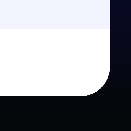
ar, sem surpresas. O nosso
aticado no mercado e
do tempo habitual. Além disso,
alinhado com as necessidades
 nem funcionalidades que não