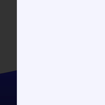
O engodo dos “bônus de cadastro grátis slots” que ninguém adm