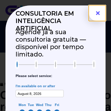
CONSULTORIA EM
INTELIGÊNCIA
ARTIFICIAL​
Agende já a sua
consultoria gratuita —
disponível por tempo
limitado.
Voltar
Please select service:
May 17, 2026
I'm available on or after
O melhor método
roleta não é uma
Mon
Tue
Wed
Thu
Fri