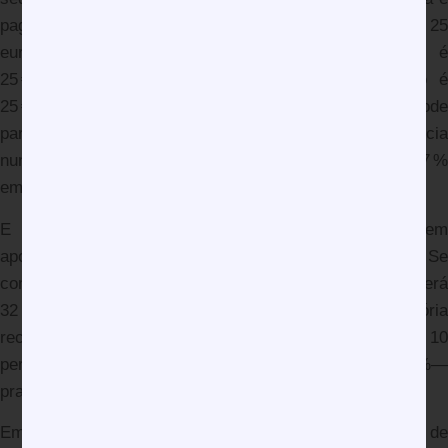
paga 7:1. Se ele colocar 5 euros em cada número (total 25
euros), a perda média por rodada é
25 € × (1‑13,5 %) ≈ 21,6 €, enquanto o ganho esperado é
25 € × 13,5 % × 7 ≈ 23,6 €, margem de 2 euros. Isso pode
parecer “melhor jogada”, mas só funciona se a sequência
nunca for interrompida, o que a probabilidade de 0,0017 %
em 20 giros demonstra ser impossível.
E ainda tem quem recomende usar a “martingale” em
apostas de cor, dobrando a aposta após cada perda. Se
começar com 1 euro e perder 5 vezes, a aposta final será
32 euros, totalizando 63 euros investidos. Uma única vitória
recupara tudo, mas a probabilidade de sobreviver a 10
perdas consecutivas é (0,48)^10 ≈ 0,0003 %, ou 0,03 %—
praticamente zero.
Em termos de UI, a roleta de Betano tem um botão de