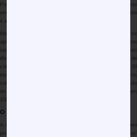
Por isso, quando alguém diz que 3 apostas consecutivas
em vermelho garantem lucro, a única coisa que se garante
é a decepção.
Mas a realidade tem números reais. Por exemplo, se
apostar 20 euros na aposta “pares” e perder três vezes
seguidas, a perda total chega a 60 euros. Se, ao invés
disso, apostar 10 euros em 12 números (cerca de 30% de
cobertura), a perda máxima em três rodadas seria 30
euros, enquanto a chance de ganhar ao menos 8 euros
sobe de 48% para 54%. Essa simples conta desfaz a ilusão
de que a “melhor jogada” pode transformar 10 euros em
1000 sem risco.
O que os dados realmente dizem
A roleta europeia tem 37 casas (0‑36). Cada número tem
probabilidade de 1/37 ≈ 2,70 %. Jogar “primeira dúzia”