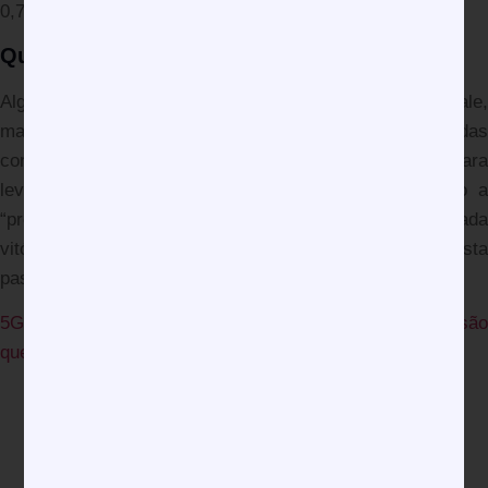
0,75 euros, evitando o desastre de “bankroll bust”.
Quando usar a sequência de apostas
Alguns jogadores juram por sistemas como Martingale,
mas um aumento de 2× a cada perda gera, em 10 perdas
consecutivas, um stake de 1024 unidades – suficiente para
levar 90% da banca ao zero. Em vez disso, prefiro a
“progressão decrescente”: reduzo a aposta 20% após cada
vitória. Se ganhar 2 euros em um spin, a próxima aposta
passa de 1 para 0,8 euros, preservando lucro.
5Gringos jogue instantâneo sem registo Portugal: a ilusão
que não paga as contas
1ª aposta: 1,00 €
Se vitória, 2ª aposta: 0,80 €
Se derrota, 2ª aposta: 1,20 € (aumento controlado)
Repetir até 20 spins