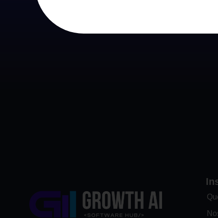
In
Qu
No