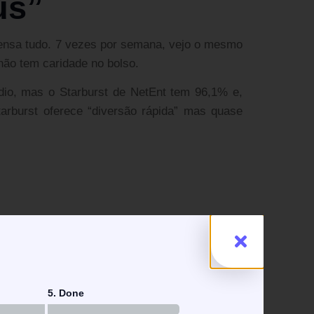
us”
pensa tudo. 7 vezes por semana, vejo o mesmo
não tem caridade no bolso.
dio, mas o Starburst de NetEnt tem 96,1% e,
arburst oferece “diversão rápida” mas quase
a sessão. Se dividir 100 € em 20 sessões de
que um “gift” de rodadas grátis não altera a
5. Done
lgoritmo de um slot como Book of Dead entrega