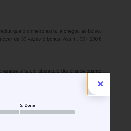
dita que o dinheiro extra já chegou ao bolso.
urnover de 30 vezes o bónus. Assim, 30 × 100 €
presente vira um obstáculo tão grande quanto
ma ser 25x, comparado com 35x no 888casino.
o que alguns jogadores não conseguem sequer
5. Done