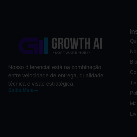
In
Qu
No
Bl
Nosso diferencial está na combinação
Co
entre velocidade de entrega, qualidade
Te
técnica e visão estratégica.
Saiba Mais
Pol
Ma
Li