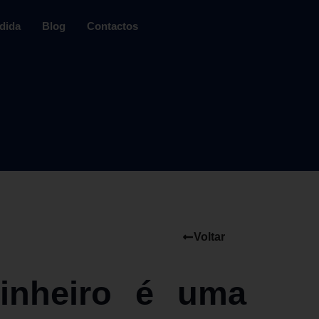
dida
Blog
Contactos
Voltar
inheiro é uma