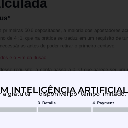
alculada
nus”
 primeiras 50 € depositadas, a maioria dos apostadores acre
no de 4 : 1, que na prática se traduz em um requisito de t
necessárias antes de poder retirar o primeiro centavo.
des e o Fim da Ilusão
esse requisito, a conta passa a 0. O que parece ser um 
eio de coisas.
 INTELIGÊNCIA ARTIFICIAL​
ay, por exemplo, o rollover para o bónus de 100 € costu
ia gratuita — disponível por tempo limitado.
ferença entre precisar apostar 2 500 € e 3 500 € – númer
3. Details
4. Payment
lise de volatilidade