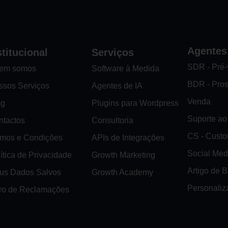
Agentes
stitucional
Serviços
SDR - Pré
em somos
Software à Medida
BDR - Pro
ssos Serviços
Agentes de IA
Venda
og
Plugins para Wordpress
Suporte ao 
ntactos
Consultoria
CS - Cust
rmos e Condições
APIs de Integrações
Social Med
ítica de Privacidade
Growth Marketing
Artigo de 
us Dados Salvos
Growth Academy
Personaliz
vro de Reclamações