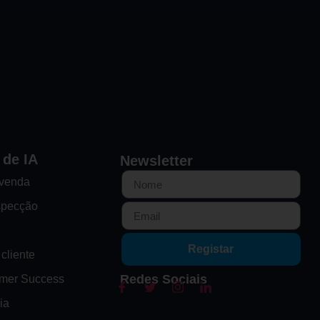
 de IA
Newsletter
-venda
specção
Registar
cliente
Redes Sociais
omer Success
ia