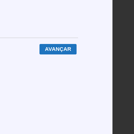
ro, pode ganhar até 60 € numa sessão de duas
30 dias, chega a quase 1 800 € – dinheiro que
be para 1,12 vezes a aposta, comparado a 0,98
 112 % em vez de 98 %.
AVANÇAR
aposta 100 € por dia, isso equivale a 0,5 € a
as cartas em um bloco, evitando softwares que
om 2 000 €, a maior aposta permitida deve ser
minutos.