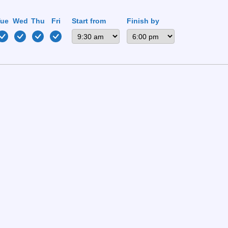
os por hora, com 20 € de aposta média. Ao rejeitar o segu
Tue
Wed
Thu
Fri
Start from
Finish by
2 € por sessão. Essa diferença, quando multiplicada por 
eceber um 9 contra 5 do dealer. A expectativa de ganho so
e cálculo simples transforma o risco num investimento de
ncializam o lucro
formal, pode melhorar a expectativa em 0,5 %. Se o jogador 
ística. Alguns jogadores preferem registrar manualmente 
ot of hype for zero retorno
 a regra de 1 % do capital total por aposta. Se começa c
nde a perda média é 15 €, destrua todo o fundo em poucos 