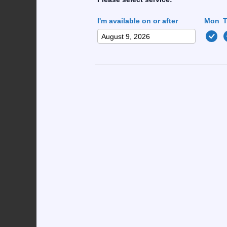
Um exemplo prático: imagine que jogue 50 mã
I'm available on or after
Mon
horas, enquanto quem aceita perde cerca de 1
não aparece em listas de “top slots”.
Outra regra crucial é o “double down” após r
vezes quando se joga conservadoramente. Ess
Ferramentas e hábitos que pote
Utilizar um contador de cartas, mesmo que in
mais por cada 21 mãos. Não é mágica, é estat
alguns casinos classifiquem como trapaça.
seven promo code free spins hoje Portugal: a l
Além do contador, a gestão de bankroll segue
20 €. Isso impede que um racha de 10 mãos, o