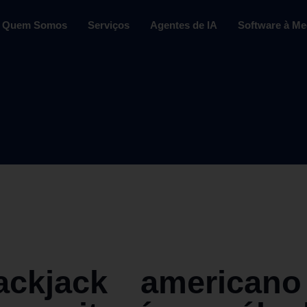
Quem Somos
Serviços
Agentes de IA
Software à Me
ckjack american