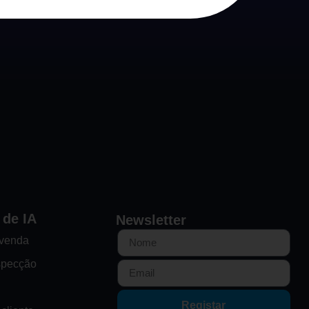
 de IA
Newsletter
-venda
specção
Registar