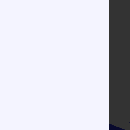
 numa conta de rendimento de 1% ao mês. A
 de “reclamar” está a 3 cm de distância do
ue, somado a centenas de cliques, pode dobrar
PRÓXIMO
 sobre bingo online: a realidade cruel que os “bónus” não revelam
Email
WhatsApp
LinkedIn
X