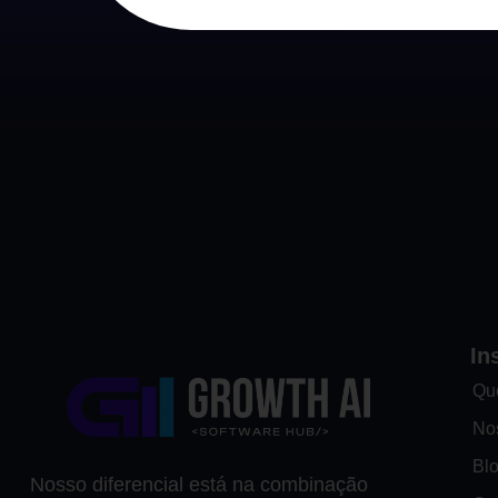
In
Qu
No
Bl
Nosso diferencial está na combinação