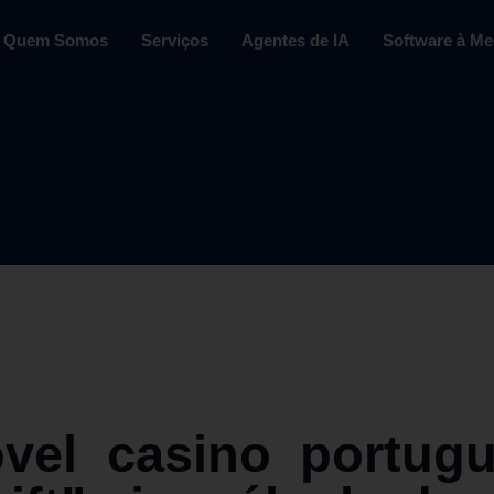
Quem Somos
Serviços
Agentes de IA
Software à Me
el casino portug