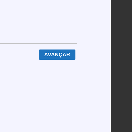
4 segundos mais longo que o mesmo jogo no
po suficiente para preparar um jantar de três
 1500€ apostados antes de poder retirar. Se o
ses de “diversão”. Enquanto isso, o custo de
AVANÇAR
 por 0,10€ e tem‑se 3€ de valor real – nada
0€, que não faz diferença no bolso. E se o
 máximo será 8€, ainda abaixo do custo de
gador aposta 5€ por rodada, precisará de 100
 duas vezes. O resultado prático é que o “sem