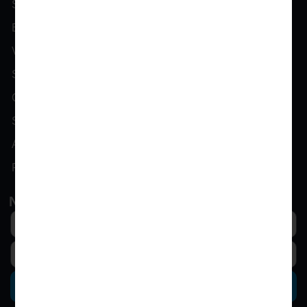
SDR - Pré-venda
BDR - Prospecção
Venda
Suporte ao cliente
CS - Customer Success
Social Media
Artigo de Blog com SEO
Personalizado
Newsletter
Registar