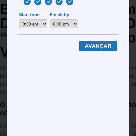
Bónus Sem
Start from
Finish by
Depósito: O
“Presente” que Não
AVANÇAR
Vale Nada
Os operadores lançam 230 free spins como se fossem
bandejas de pastelaria ao fim do almoço; a realidade,
porém, é que 230 girar sem depósito equivale a 0,03% de
ganho real quando a volatilidade explode.
O que realmente está por trás do
código?
Um código bónus sem depósito normalmente tem 12
caracteres, como “LEON230FREE”. Quando inserido, o