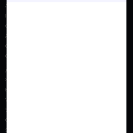
Agentes de IA
Plugins para Wordpress
Consultoria
APIs de Integrações
Growth Marketing
Growth Academy
Agentes de IA
SDR - Pré-venda
BDR - Prospecção
Venda
Suporte ao cliente
CS - Customer Success
Social Media