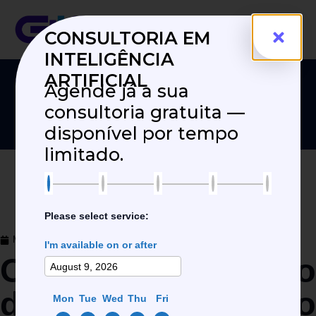
CONSULTORIA EM
INTELIGÊNCIA
ARTIFICIAL​
Agende já a sua
consultoria gratuita —
disponível por tempo
limitado.
Voltar
Please select service:
May 17, 2026
I'm available on or after
O caos silencioso
do keno ao vivo
Mon
Tue
Wed
Thu
Fri