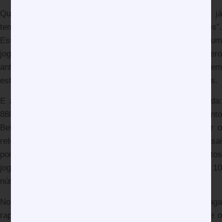
Quando o dealer anuncia “próximo round”, o software já
tem guardado um buffer de 0,3 s para evitar “lag spikes”.
Essa latência mínima pode ser suficiente para que um
jogador em Portugal, com ping de 120 ms, veja o número
antes do dealer, permitindo que alguns “high rollers” usem
estratégias de timing que não são “justas” para os demais.
E ainda tem a questão dos limites de aposta por jogada:
888casino permite no máximo 5 € por número, enquanto
Bet365 impõe 2 € como teto. Se alguém tenta otimizar o
retorno usando 20 números a 5 €, o investimento total sai
por 100 €, que já excede o limite de bankroll de muitos
jogadores casuais, forçando-os a reduzir a cobertura a 10
números, o que corta o payout potencial pela metade.
No fim, a escolha entre um slot como Starburst – que paga
rapidamente em sequências de 3 símbolos idênticos – e o